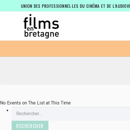
EVENTS BY THIS ORGANIZER
UNION DES PROFESSIONNEL·LES DU CINÉMA ET DE L’AUDIOV
No Events on The List at This Time
Rechercher :