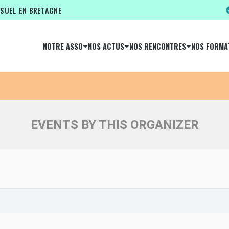
ISUEL EN BRETAGNE
NOTRE ASSO
NOS ACTUS
NOS RENCONTRES
NOS FORMA
LES ARTISANS FILMEURS ASSOCIÉ
EVENTS BY THIS ORGANIZER