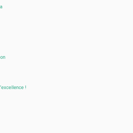
ma
ion
d’excellence !