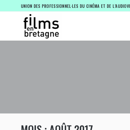
UNION DES PROFESSIONNEL·LES DU CINÉMA ET DE L’AUDIOV
MOIS :
AOÛT 2017