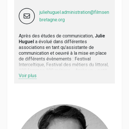
juliehuguel.administration@filmsen
bretagne.org
Après des études de communication,
Julie
Huguel
a évolué dans différentes
associations en tant qu’assistante de
communication et oeuvré à la mise en place
de différents évènements : Festival
Interceltique, Festival des métiers du littoral,
100 femmes 100 métiers…. Après un « petit
Voir plus
détour » par un poste d’agent de promotion
locative, Julie a ensuite travaillé pour une
association de musique et chant en qualité
de coordinatrice. Elle a rejoint Films en
Bretagne en 2007 et, durant 18 années
passées au sein de l’équipe, elle a assuré
différentes missions au fil de la structuration
du collectif. Elle est aujourd’hui en charge de
la coordination administrative.