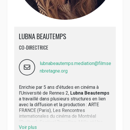
LUBNA BEAUTEMPS
CO-DIRECTRICE
lubnabeautemps.mediation@filmse
nbretagne.org
Enrichie par 5 ans d’études en cinéma à
l’Université de Rennes 2,
Lubna Beautemps
a travaillé dans plusieurs structures en lien
avec la diffusion et la production : ARTE
FRANCE (Paris), Les Rencontres
internationales du cinéma de Montréal
(Québec), Festival Travelling, Mille et Une.
Voir plus
Films, Comptoir du doc (Rennes). En