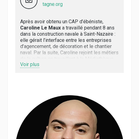
tagne.org
Après avoir obtenu un CAP d’ébéniste,
Caroline Le Maux
a travaillé pendant 8 ans
dans la construction navale à Saint-Nazaire :
elle gérait l’interface entre les entreprises
d’agencement, de décoration et le chantier
naval. Par la suite, Caroline rejoint les métiers
de la culture en travaillant à la Médiathèque
Voir plus
d’Angoulême, en lien avec les publics. Après
avoir saisi l’opportunité de retourner vivre en
Bretagne, Caroline intègre l’équipe de Films
en Bretagne en octobre 2021 et y assure le
suivi administratif et logistique des
formations ainsi que les relations avec les
adhérents.