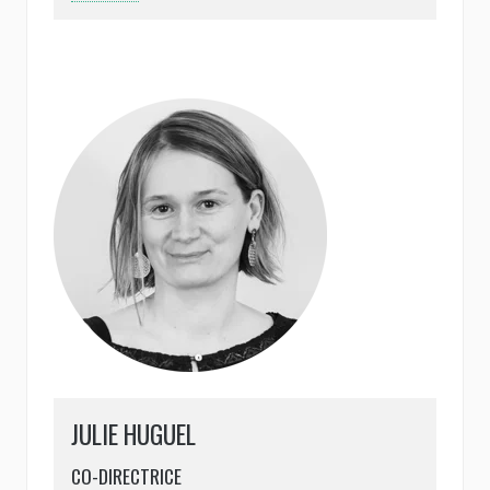
parallèle, elle a participé au comité de
programmation du Festival des Films de
l’Ouest durant 4 ans et a animé une émission
de radio autour du cinéma « Un court en dit
long ». Elle travaille aujourd’hui à Films en
Bretagne, Union des professionnel·les de
Bretagne, en médiation et accompagnement,
en lien direct avec les professionnel·les du
territoire. Elle fait partie du collectif de
cinéma Faire Meute, ainsi que des Ombres
électriques, un espace indépendant
d’expérimentation et de diffusion artistique à
Rennes et milite au sein d’HF+ Bretagne pour
l’égalité de genre dans le milieu de la culture.
JULIE HUGUEL
CO-DIRECTRICE