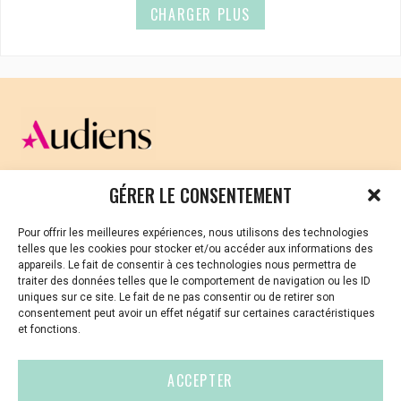
CHARGER PLUS
CELLULE D’ÉCOUTE ET DE SOUTIEN PSYCHOLOGIQUE ET
GÉRER LE CONSENTEMENT
JURIDIQUE
Pour offrir les meilleures expériences, nous utilisons des technologies
Vous avez été témoin ou vous êtes victime de VSS ? Ou
telles que les cookies pour stocker et/ou accéder aux informations des
vous êtes référent·es harcèlement en besoin de soutien
appareils. Le fait de consentir à ces technologies nous permettra de
ou d’informations ?
traiter des données telles que le comportement de navigation ou les ID
uniques sur ce site. Le fait de ne pas consentir ou de retirer son
01 87 20 30 90
consentement peut avoir un effet négatif sur certaines caractéristiques
et fonctions.
violences-sexuelles-culture@audiens.org
ACCEPTER