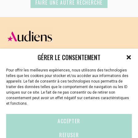
FAIRE UNE AUTRE RECHERCHE
CELLULE D’ÉCOUTE ET DE SOUTIEN PSYCHOLOGIQUE ET
GÉRER LE CONSENTEMENT
JURIDIQUE
Pour offrir les meilleures expériences, nous utilisons des technologies
Vous avez été témoin ou vous êtes victime de VSS ? Ou
telles que les cookies pour stocker et/ou accéder aux informations des
vous êtes référent·es harcèlement en besoin de soutien
appareils. Le fait de consentir à ces technologies nous permettra de
ou d’informations ?
traiter des données telles que le comportement de navigation ou les ID
uniques sur ce site. Le fait de ne pas consentir ou de retirer son
01 87 20 30 90
consentement peut avoir un effet négatif sur certaines caractéristiques
et fonctions.
violences-sexuelles-culture@audiens.org
ACCEPTER
Site internet
REFUSER