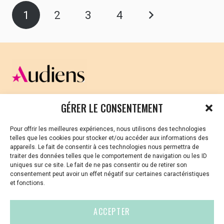
1
2
3
4
CELLULE D’ÉCOUTE ET DE SOUTIEN PSYCHOLOGIQUE ET
GÉRER LE CONSENTEMENT
JURIDIQUE
Pour offrir les meilleures expériences, nous utilisons des technologies
Vous avez été témoin ou vous êtes victime de VSS ? Ou
telles que les cookies pour stocker et/ou accéder aux informations des
vous êtes référent·es harcèlement en besoin de soutien
appareils. Le fait de consentir à ces technologies nous permettra de
ou d’informations ?
traiter des données telles que le comportement de navigation ou les ID
uniques sur ce site. Le fait de ne pas consentir ou de retirer son
01 87 20 30 90
consentement peut avoir un effet négatif sur certaines caractéristiques
et fonctions.
violences-sexuelles-culture@audiens.org
ACCEPTER
Site internet