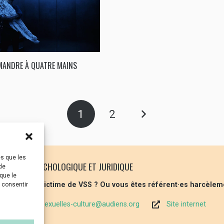
MANDRE À QUATRE MAINS
1
2
es que les
 SOUTIEN PSYCHOLOGIQUE ET JURIDIQUE
de
que le
 vous êtes victime de VSS ? Ou vous êtes référent·es harcèlem
s consentir
violences-sexuelles-culture@audiens.org
Site internet