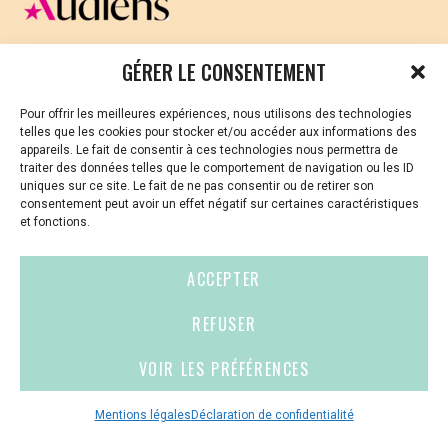
CELLULE D’ÉCOUTE ET DE SOUTIEN PSYCHOLOGIQUE ET
GÉRER LE CONSENTEMENT
JURIDIQUE
Pour offrir les meilleures expériences, nous utilisons des technologies
Vous avez été témoin ou vous êtes victime de VSS ? Ou
telles que les cookies pour stocker et/ou accéder aux informations des
vous êtes référent·es harcèlement en besoin de soutien
appareils. Le fait de consentir à ces technologies nous permettra de
ou d’informations ?
traiter des données telles que le comportement de navigation ou les ID
uniques sur ce site. Le fait de ne pas consentir ou de retirer son
01 87 20 30 90
consentement peut avoir un effet négatif sur certaines caractéristiques
et fonctions.
violences-sexuelles-culture@audiens.org
ACCEPTER
Site internet
REFUSER
VOIR LES PRÉFÉRENCES
Contact
Espace
Mentions
presse
légales
Mentions légales
Déclaration de confidentialité