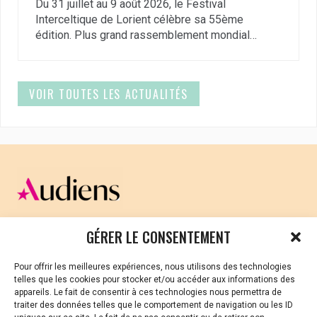
Du 31 juillet au 9 août 2026, le Festival
Interceltique de Lorient célèbre sa 55ème
édition. Plus grand rassemblement mondial…
VOIR TOUTES LES ACTUALITÉS
CELLULE D’ÉCOUTE ET DE SOUTIEN PSYCHOLOGIQUE ET
GÉRER LE CONSENTEMENT
JURIDIQUE
Pour offrir les meilleures expériences, nous utilisons des technologies
Vous avez été témoin ou vous êtes victime de VSS ? Ou
telles que les cookies pour stocker et/ou accéder aux informations des
vous êtes référent·es harcèlement en besoin de soutien
appareils. Le fait de consentir à ces technologies nous permettra de
ou d’informations ?
traiter des données telles que le comportement de navigation ou les ID