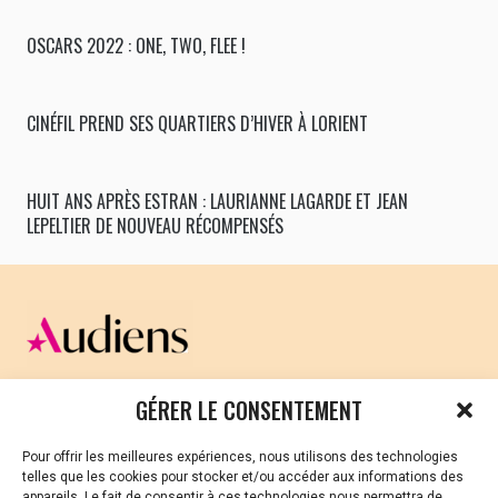
OSCARS 2022 : ONE, TWO, FLEE !
CINÉFIL PREND SES QUARTIERS D’HIVER À LORIENT
HUIT ANS APRÈS ESTRAN : LAURIANNE LAGARDE ET JEAN
LEPELTIER DE NOUVEAU RÉCOMPENSÉS
CELLULE D’ÉCOUTE ET DE SOUTIEN PSYCHOLOGIQUE ET
GÉRER LE CONSENTEMENT
JURIDIQUE
Pour offrir les meilleures expériences, nous utilisons des technologies
Vous avez été témoin ou vous êtes victime de VSS ? Ou
telles que les cookies pour stocker et/ou accéder aux informations des
vous êtes référent·es harcèlement en besoin de soutien
appareils. Le fait de consentir à ces technologies nous permettra de