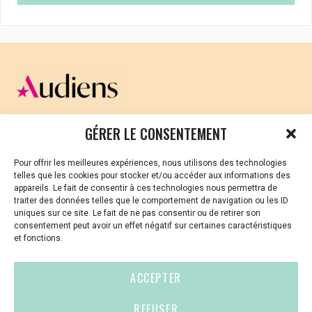
CELLULE D’ÉCOUTE ET DE SOUTIEN PSYCHOLOGIQUE ET
GÉRER LE CONSENTEMENT
JURIDIQUE
Pour offrir les meilleures expériences, nous utilisons des technologies
Vous avez été témoin ou vous êtes victime de VSS ? Ou
telles que les cookies pour stocker et/ou accéder aux informations des
vous êtes référent·es harcèlement en besoin de soutien
appareils. Le fait de consentir à ces technologies nous permettra de
ou d’informations ?
traiter des données telles que le comportement de navigation ou les ID
uniques sur ce site. Le fait de ne pas consentir ou de retirer son
01 87 20 30 90
consentement peut avoir un effet négatif sur certaines caractéristiques
et fonctions.
violences-sexuelles-culture@audiens.org
ACCEPTER
Site internet
REFUSER