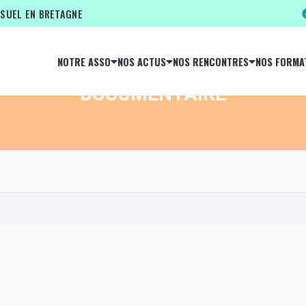
IRE
ISUEL EN BRETAGNE
NOTRE ASSO
NOS ACTUS
NOS RENCONTRES
NOS FORMA
TYPE D'ÉVÉNEMENT
DOCUMENTAIRE