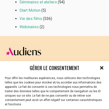
Séminaires et ateliers
(94)
Start Motion
(5)
Vie des films
(536)
Webinaires
(2)
CELLULE D’ÉCOUTE ET DE SOUTIEN PSYCHOLOGIQUE ET
GÉRER LE CONSENTEMENT
JURIDIQUE
Pour offrir les meilleures expériences, nous utilisons des technologies
Vous avez été témoin ou vous êtes victime de VSS ? Ou
telles que les cookies pour stocker et/ou accéder aux informations des
vous êtes référent·es harcèlement en besoin de soutien
appareils. Le fait de consentir à ces technologies nous permettra de
ou d’informations ?
traiter des données telles que le comportement de navigation ou les ID
uniques sur ce site. Le fait de ne pas consentir ou de retirer son
01 87 20 30 90
consentement peut avoir un effet négatif sur certaines caractéristiques
et fonctions.