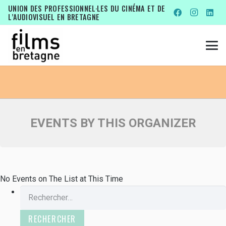
EVENTS BY THIS ORGANIZER
UNION DES PROFESSIONNEL·LES DU CINÉMA ET DE
L’AUDIOVISUEL EN BRETAGNE
VIVEMENT LUNDI !
EVENTS BY THIS ORGANIZER
No Events on The List at This Time
Rechercher :