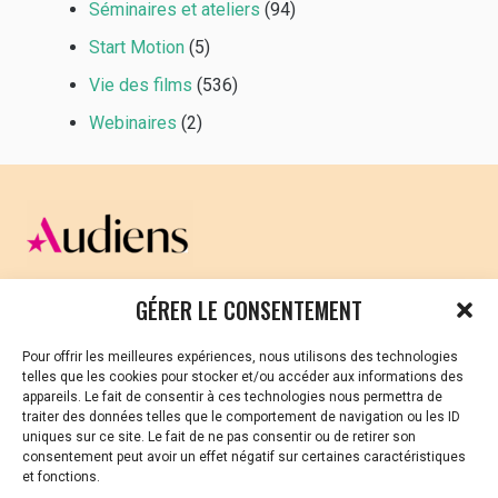
Séminaires et ateliers
(94)
Start Motion
(5)
Vie des films
(536)
Webinaires
(2)
CELLULE D’ÉCOUTE ET DE SOUTIEN PSYCHOLOGIQUE ET
GÉRER LE CONSENTEMENT
JURIDIQUE
Pour offrir les meilleures expériences, nous utilisons des technologies
Vous avez été témoin ou vous êtes victime de VSS ? Ou
telles que les cookies pour stocker et/ou accéder aux informations des
vous êtes référent·es harcèlement en besoin de soutien
appareils. Le fait de consentir à ces technologies nous permettra de
ou d’informations ?
traiter des données telles que le comportement de navigation ou les ID
uniques sur ce site. Le fait de ne pas consentir ou de retirer son
01 87 20 30 90
consentement peut avoir un effet négatif sur certaines caractéristiques
et fonctions.