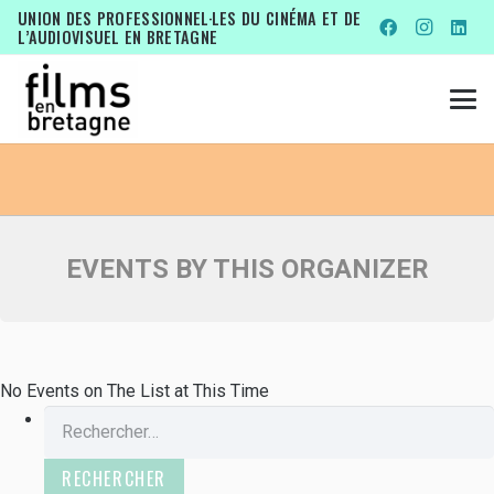
EVENTS BY THIS ORGANIZER
UNION DES PROFESSIONNEL·LES DU CINÉMA ET DE
L’AUDIOVISUEL EN BRETAGNE
ALIGAL PRODUCTION
EVENTS BY THIS ORGANIZER
No Events on The List at This Time
Rechercher :