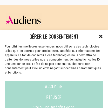
CELLULE D’ÉCOUTE ET DE SOUTIEN PSYCHOLOGIQUE ET
GÉRER LE CONSENTEMENT
JURIDIQUE
Pour offrir les meilleures expériences, nous utilisons des technologies
Vous avez été témoin ou vous êtes victime de VSS ? Ou
telles que les cookies pour stocker et/ou accéder aux informations des
vous êtes référent·es harcèlement en besoin de soutien
appareils. Le fait de consentir à ces technologies nous permettra de
ou d’informations ?
traiter des données telles que le comportement de navigation ou les ID
uniques sur ce site. Le fait de ne pas consentir ou de retirer son
01 87 20 30 90
consentement peut avoir un effet négatif sur certaines caractéristiques
et fonctions.
violences-sexuelles-culture@audiens.org
ACCEPTER
Site internet
REFUSER
VOIR LES PRÉFÉRENCES