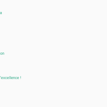
ma
ion
d’excellence !