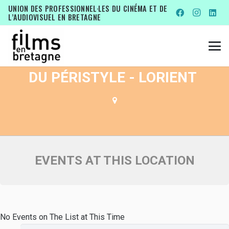
EVENTS AT THIS LOCATION
UNION DES PROFESSIONNEL·LES DU CINÉMA ET DE
L’AUDIOVISUEL EN BRETAGNE
IDÉES DÉTOURNÉES, QUAI
DU PÉRISTYLE - LORIENT
EVENTS AT THIS LOCATION
No Events on The List at This Time