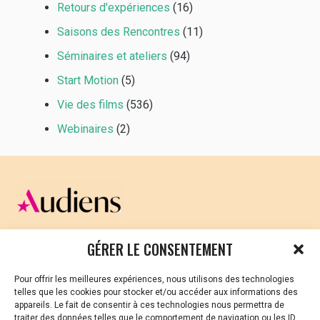
Retours d'expériences
(16)
Saisons des Rencontres
(11)
Séminaires et ateliers
(94)
Start Motion
(5)
Vie des films
(536)
Webinaires
(2)
CELLULE D’ÉCOUTE ET DE SOUTIEN PSYCHOLOGIQUE ET
GÉRER LE CONSENTEMENT
JURIDIQUE
Pour offrir les meilleures expériences, nous utilisons des technologies
Vous avez été témoin ou vous êtes victime de VSS ? Ou
telles que les cookies pour stocker et/ou accéder aux informations des
vous êtes référent·es harcèlement en besoin de soutien
appareils. Le fait de consentir à ces technologies nous permettra de
ou d’informations ?
traiter des données telles que le comportement de navigation ou les ID