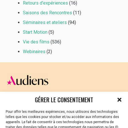
Retours d'expériences
(16)
Saisons des Rencontres
(11)
Séminaires et ateliers
(94)
Start Motion
(5)
Vie des films
(536)
Webinaires
(2)
CELLULE D’ÉCOUTE ET DE SOUTIEN PSYCHOLOGIQUE ET
GÉRER LE CONSENTEMENT
JURIDIQUE
Pour offrir les meilleures expériences, nous utilisons des technologies
Vous avez été témoin ou vous êtes victime de VSS ? Ou
telles que les cookies pour stocker et/ou accéder aux informations des
vous êtes référent·es harcèlement en besoin de soutien
appareils. Le fait de consentir à ces technologies nous permettra de
ou d’informations ?
traiter des données telles que le comportement de navigation ou les ID