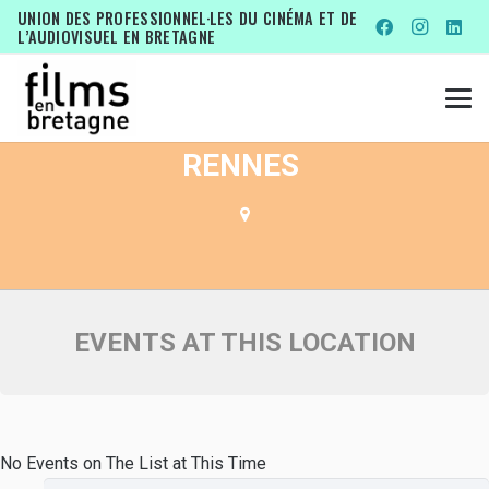
EVENTS AT THIS LOCATION
UNION DES PROFESSIONNEL·LES DU CINÉMA ET DE
L’AUDIOVISUEL EN BRETAGNE
HÔTEL PASTEUR À
RENNES
EVENTS AT THIS LOCATION
No Events on The List at This Time