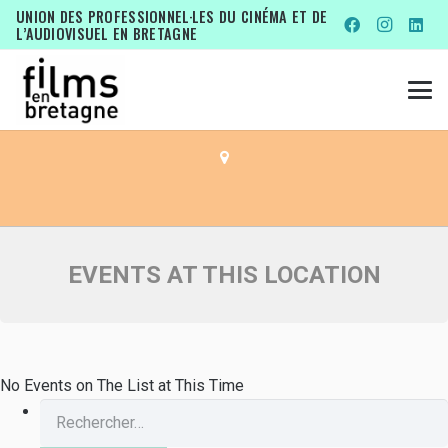
EVENTS AT THIS LOCATION
UNION DES PROFESSIONNEL·LES DU CINÉMA ET DE
L’AUDIOVISUEL EN BRETAGNE
CINÉMA LE DIETRICH
EVENTS AT THIS LOCATION
No Events on The List at This Time
Rechercher :