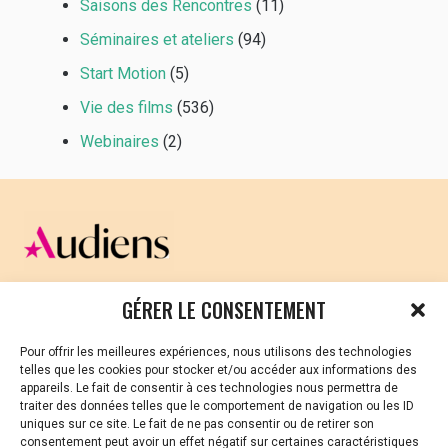
Saisons des Rencontres
(11)
Séminaires et ateliers
(94)
Start Motion
(5)
Vie des films
(536)
Webinaires
(2)
CELLULE D’ÉCOUTE ET DE SOUTIEN PSYCHOLOGIQUE ET
GÉRER LE CONSENTEMENT
JURIDIQUE
Pour offrir les meilleures expériences, nous utilisons des technologies
Vous avez été témoin ou vous êtes victime de VSS ? Ou
telles que les cookies pour stocker et/ou accéder aux informations des
vous êtes référent·es harcèlement en besoin de soutien
appareils. Le fait de consentir à ces technologies nous permettra de
ou d’informations ?
traiter des données telles que le comportement de navigation ou les ID
uniques sur ce site. Le fait de ne pas consentir ou de retirer son
01 87 20 30 90
consentement peut avoir un effet négatif sur certaines caractéristiques