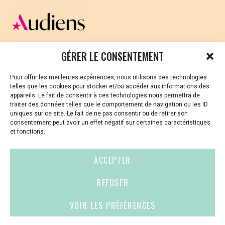
CELLULE D’ÉCOUTE ET DE SOUTIEN PSYCHOLOGIQUE ET
GÉRER LE CONSENTEMENT
JURIDIQUE
Pour offrir les meilleures expériences, nous utilisons des technologies
Vous avez été témoin ou vous êtes victime de VSS ? Ou
telles que les cookies pour stocker et/ou accéder aux informations des
vous êtes référent·es harcèlement en besoin de soutien
appareils. Le fait de consentir à ces technologies nous permettra de
ou d’informations ?
traiter des données telles que le comportement de navigation ou les ID
uniques sur ce site. Le fait de ne pas consentir ou de retirer son
01 87 20 30 90
consentement peut avoir un effet négatif sur certaines caractéristiques
et fonctions.
violences-sexuelles-culture@audiens.org
ACCEPTER
Site internet
REFUSER
VOIR LES PRÉFÉRENCES
Contact
Espace
Mentions