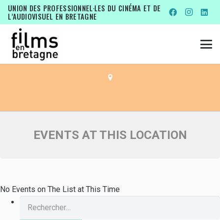
EVENTS AT THIS LOCATION
UNION DES PROFESSIONNEL·LES DU CINÉMA ET DE
L’AUDIOVISUEL EN BRETAGNE
BISTRO PÉPITES !
EVENTS AT THIS LOCATION
No Events on The List at This Time
Rechercher :