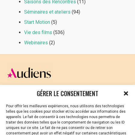
Saisons des Rencontres
(11)
Séminaires et ateliers
(94)
Start Motion
(5)
Vie des films
(536)
Webinaires
(2)
CELLULE D’ÉCOUTE ET DE SOUTIEN PSYCHOLOGIQUE ET
GÉRER LE CONSENTEMENT
JURIDIQUE
Pour offrir les meilleures expériences, nous utilisons des technologies
Vous avez été témoin ou vous êtes victime de VSS ? Ou
telles que les cookies pour stocker et/ou accéder aux informations des
vous êtes référent·es harcèlement en besoin de soutien
appareils. Le fait de consentir à ces technologies nous permettra de
ou d’informations ?
traiter des données telles que le comportement de navigation ou les ID
uniques sur ce site. Le fait de ne pas consentir ou de retirer son
01 87 20 30 90
consentement peut avoir un effet négatif sur certaines caractéristiques