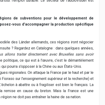
rtout l’emploi durable. Le secteur de l’audiovisuel est
régions de subventions pour le développement de
osez-vous d’accompagner la production spécifique
modèle des Länder allemands, ces régions iront négocier
 ensuite ? Regardez en Catalogne : dans quelques années,
us allons traiter directement avec Bruxelles sans avoir
de politique, ce qui est à l’œuvre, c’est le démantèlement
s qui pourra s’opposer à la Chine ou aux États-Unis.
ngues régionales. On attaque la France par le haut et par le
loi Fioraso sur l’enseignement supérieur et la recherche) et
échelon à abattre ou à fragiliser est bien le français. La
r la remise en cause du breton. Mais la France est une
région ne doit pas entraîner la haine de sa nation.