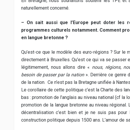
En Bretagne, nous souhaitons soutenir les TPE et su
naturellement concerné.
– On sait aussi que l’Europe peut doter les 
programmes culturels notamment. Comment prop
en langue bretonne ?
Qu’est-ce que le modèle des euro-régions ? Sur le 
directement à Bruxelles. Qu’est ce qui va se passer
légitimement, nous allons dire «
nous, régions, no
besoin de passer par la nation
». Derrière ce genre 
de la nation. Ce n’est pas la Bretagne unifiée à Nante
Le corollaire de cette politique c’est la Charte des la
bas : promotion de l’anglais au niveau national (cf la 
promotion de la langue bretonne au niveau régional. L’
décentralisation c’est bien et je ne suis pas pou
construction politique depuis 1500 ans. L’amour de sa 