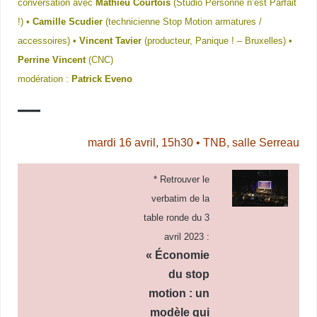
conversation avec
Mathieu Courtois
(Studio Personne n’est Parfait
!) •
Camille Scudier
(technicienne Stop Motion armatures /
accessoires) •
Vincent Tavier
(producteur, Panique ! – Bruxelles) •
Perrine Vincent
(CNC)
modération :
Patrick Eveno
—
mardi 16 avril, 15h30 • TNB, salle Serreau
* Retrouver le
verbatim de la
table ronde du 3
avril 2023 :
« Économie
du stop
motion :
un
modèle qui