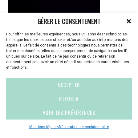
GÉRER LE CONSENTEMENT
Pour offrir les meilleures expériences, nous utilisons des technologies
Signal
telles que les cookies pour stocker et/ou accéder aux informations des
appareils. Le fait de consentir à ces technologies nous permettra de
traiter des données telles que le comportement de navigation ou les ID
Mathilde Parquet
un film écrit et réalisé par
et
uniques sur ce site. Le fait de ne pas consentir ou de retirer son
Emma Carré
consentement peut avoir un effet négatif sur certaines caractéristiques
et fonctions.
Claudie a un drôle de métier : Elle sonde l’espace à la
ACCEPTER
recherche de signes de vies extra-terrestres, afin
d’établir le contact. Et si, à force de passer le plus clair
REFUSER
de son temps tournée vers l’infini intersidéral, elle
finissait par perdre le contact avec la Terre?
VOIR LES PRÉFÉRENCES
avec une musique originale de
Pablo Pico
Mentions légales
Déclaration de confidentialité
une coproduction
Vivement Lundi ! / Lumiere / Komadoli
avec la
participation de
France 2 / TVR / Tébéo / Tébésud / TVR Tempo