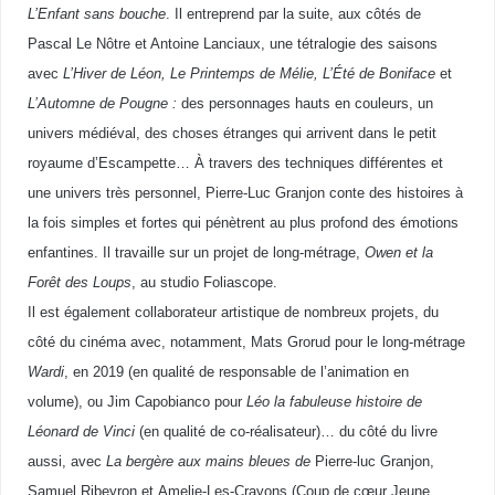
L’Enfant sans bouche
. Il entreprend par la suite, aux côtés de
Pascal Le Nôtre et Antoine Lanciaux, une tétralogie des saisons
avec
L’Hiver de Léon, Le Printemps de Mélie, L’Été de Boniface
et
L’Automne de Pougne :
des personnages hauts en couleurs, un
univers médiéval, des choses étranges qui arrivent dans le petit
royaume d’Escampette… À travers des techniques différentes et
une univers très personnel, Pierre-Luc Granjon conte des histoires à
la fois simples et fortes qui pénètrent au plus profond des émotions
enfantines. Il travaille sur un projet de long-métrage,
Owen et la
Forêt des Loups
, au studio Foliascope.
Il est également collaborateur artistique de nombreux projets, du
côté du cinéma avec, notamment, Mats Grorud pour le long-métrage
Wardi
, en 2019 (en qualité de responsable de l’animation en
volume), ou Jim Capobianco pour
Léo la fabuleuse histoire de
Léonard de Vinci
(en qualité de co-réalisateur)… du côté du livre
aussi, avec
La bergère aux mains bleues de
Pierre-luc Granjon,
Samuel Ribeyron et Amelie-Les-Crayons (Coup de cœur Jeune