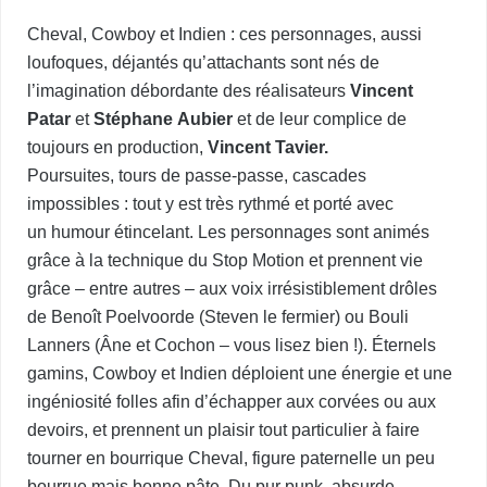
C
heval, Cowboy et Indien : ces personnages, aussi
loufoques, déjantés qu’attachants sont nés de
l’imagination débordante des réalisateurs
Vincent
Patar
et
Stéphane
Aubier
et de leur complice de
toujours en production,
Vincent Tavier.
Poursuites, tours de passe-passe, cascades
impossibles : tout y est très rythmé et porté avec
un humour étincelant. Les personnages sont animés
grâce à la technique du Stop Motion et prennent vie
grâce – entre autres – aux voix irrésistiblement drôles
de Benoît Poelvoorde (Steven le fermier) ou Bouli
Lanners (Âne et Cochon – vous lisez bien !). Éternels
gamins, Cowboy et Indien déploient une énergie et une
ingéniosité folles afin d’échapper aux corvées ou aux
devoirs, et prennent un plaisir tout particulier à faire
tourner en bourrique Cheval, figure paternelle un peu
bourrue mais bonne pâte. Du pur punk, absurde,