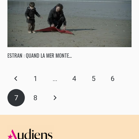
ESTRAN : QUAND LA MER MONTE…
1
…
4
5
6
7
8