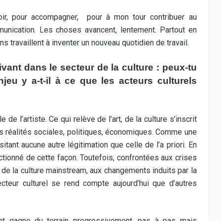
roir, pour accompagner, pour à mon tour contribuer au
unication. Les choses avancent, lentement. Partout en
s travaillent à inventer un nouveau quotidien de travail.
vant dans le secteur de la culture : peux-tu
jeu y a-t-il à ce que les acteurs culturels
 de l’artiste. Ce qui relève de l’art, de la culture s’inscrit
es réalités sociales, politiques, économiques. Comme une
tant aucune autre légitimation que celle de l’a priori. En
ctionné de cette façon. Toutefois, confrontées aux crises
n de la culture mainstream, aux changements induits par la
ecteur culturel se rend compte aujourd’hui que d’autres
t gagne du terrain progressivement, pas à pas mais