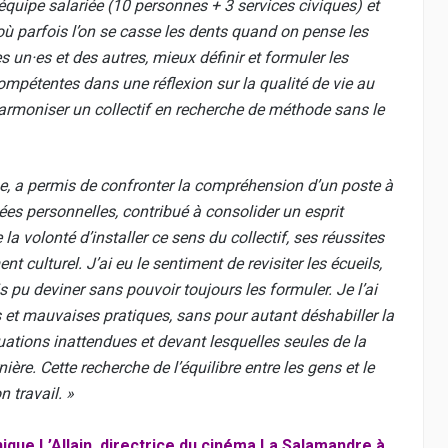
’équipe salariée (10 personnes + 3 services civiques) et
e où parfois l’on se casse les dents quand on pense les
es
un·es
et des autres, mieux définir et formuler les
pétentes dans une réflexion sur la qualité de vie au
r harmoniser un collectif en recherche de méthode sans le
, a permis de confronter la compréhension d’un poste à
ntées personnelles, contribué à consolider un esprit
 la volonté d’installer ce sens du collectif, ses réussites
culturel. J’ai eu le sentiment de revisiter les écueils,
is pu deviner sans pouvoir toujours les formuler. Je l’ai
et mauvaises pratiques, sans pour autant déshabiller la
tuations inattendues et devant lesquelles seules de la
ère. Cette recherche de l’équilibre entre les gens et le
 travail. »
ique L’Allain, directrice du cinéma La Salamandre à