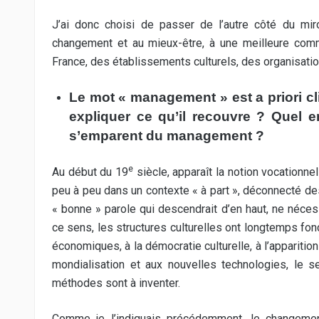
J’ai donc choisi de passer de l’autre côté du mi
changement et au mieux-être, à une meilleure comm
France, des établissements culturels, des organisation
Le mot « management » est a priori cli
expliquer ce qu’il recouvre ? Quel en
s’emparent du management ?
e
Au début du 19
siècle, apparaît la notion vocationnelle
peu à peu dans un contexte « à part », déconnecté d
« bonne » parole qui descendrait d’en haut, ne nécessi
ce sens, les structures culturelles ont longtemps fon
économiques, à la démocratie culturelle, à l’apparitio
mondialisation et aux nouvelles technologies, le s
méthodes sont à inventer.
Comme je l’indiquais précédemment, le changemen