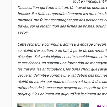
tout en impliquant l
l’association qui l’administrait. Un travail de dentell
brosser. Il a fallu comprendre finement les attentes d
miennes, me faire accompagner par des personnes com
travail, sur la redéfinition des fiches de postes, pou
savoir.
Cette recherche commune, admise, a engagé chacun·e
sa réalité d’exécution, a de fait, à partir de ces remo
d’équipe. J’ai voulu légitimer cette considération entre
et ses échecs, en suivant une formation de management 
les travers, les anticipations, les bons choix que j’ava
vécue en définitive comme une validation des bonnes 
réalité du terrain, qui nous met souvent face à des si
méthode et de la ressource peuvent nous sortir de l’orni
projet qui les animent est aujourd’hui le ciment de mon
Véron