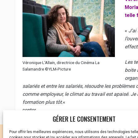
Morla
telle
«
J’ai
l’ouve
effect
Les t
Véronique L’Allain, directrice du Cinéma La
Salamandre ©YLM-Picture
boite 
organi
salariés et entre les salariés, résoudre les problème
comme employeur, le climat au travail est apaisé.
Je 
formation plus tôt.
«
center
GÉRER LE CONSENTEMENT
Pour offrir les meilleures expériences, nous utilisons des technologies tell
CELLULE D’ÉCOUTE ET DE
cookies pour stocker et/ou accéder aux informations des appareils. Le fait 