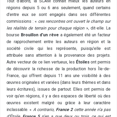
Tout d’abord, la SCAM connaît mieux les auteurs en
régions depuis 5 ou 6 ans seulement, quand certains
d’entre eux se sont engagés dans ses différentes
commissions : «
ces rencontres ont ouvert le champ sur
les réalités de terrain pour chaque région
», dit-elle. La
bourse
Brouillon d’un rêve
a également été un facteur
de rapprochement entre les auteurs en région et la
société civile qui les représente, puisqu’elle est
attribuée sans attention à la provenance des projets.
Autre vecteur de ce lien vertueux, les
Étoiles
ont permis
de découvrir la richesse de la production hors Île-de-
France, qui offrent depuis 11 ans une visibilité à des
œuvres originales et variées (dans leurs thèmes et dans
leurs écritures), issues de partout. Elles ont permis de
voir qu’en régions, il y a des espaces de liberté où des
œuvres existent malgré ou grâce à leur caractère
inclassable. «
A contrario,
France 2
cette année n’a pas
d’Étoile,
France 5
n’en a que deux ou trois, ce qui est