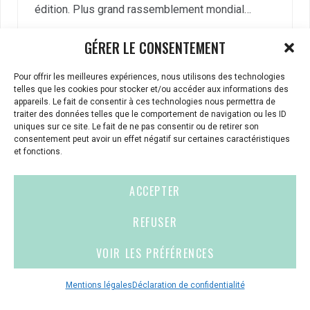
édition. Plus grand rassemblement mondial…
GÉRER LE CONSENTEMENT
VOIR TOUTES LES ACTUALITÉS
Pour offrir les meilleures expériences, nous utilisons des technologies
telles que les cookies pour stocker et/ou accéder aux informations des
appareils. Le fait de consentir à ces technologies nous permettra de
traiter des données telles que le comportement de navigation ou les ID
uniques sur ce site. Le fait de ne pas consentir ou de retirer son
consentement peut avoir un effet négatif sur certaines caractéristiques
et fonctions.
ACCEPTER
CELLULE D’ÉCOUTE ET DE SOUTIEN PSYCHOLOGIQUE ET
JURIDIQUE
REFUSER
Vous avez été témoin ou vous êtes victime de VSS ? Ou
VOIR LES PRÉFÉRENCES
vous êtes référent·es harcèlement en besoin de soutien
ou d’informations ?
Mentions légales
Déclaration de confidentialité
01 87 20 30 90