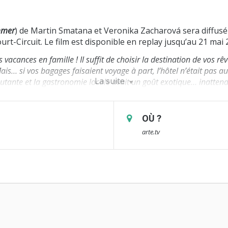
mmer
) de Martin Smatana et Veronika Zacharová sera diffusé
urt-Circuit. Le film est disponible en replay jusqu’au 21 mai 
es vacances en famille ! Il suffit de choisir la destination de vos r
Mais… si vos bagages faisaient voyage à part, l’hôtel n’était pas a
La suite
utante et la gastronomie locale avait un goût exotique… inattend
de Martin Smatana et Veronika Zacharová a été présentée e
. Depuis, le film a engrangé plus de 90 sélections en festiv
OÙ ?
 Festival International du Film d’Animation d’Annecy, le Coup 
arte.tv
est ou le Prix BruzzKet à Anima Bruxelles.
ction entre le studio slovaque Bororo, les sociétés tchèques 
e à Rennes. Le film a reçu des soutiens du Fonds Audiovisue
 et de l’image animée, d’ARTE France, de TVR, Tébéo, TébéSu