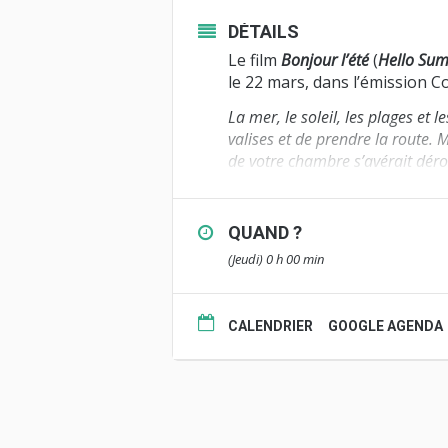
DÉTAILS
Le film
Bonjour l’été
(
Hello Su
le 22 mars, dans l’émission Co
La mer, le soleil, les plages et l
valises et de prendre la route. 
de votre chambre s’avérait déro
La comédie balnéaire animée 
Animafest Zagreb en juin 2024
QUAND ?
dont le Prix du jury jeune au
(Jeudi) 0 h 00 min
Européen du Film Court de Br
Bonjour l’été est une coprodu
société Vivement Lundi ! basé
CALENDRIER
GOOGLE AGENDA
du Centre National du Cinéma