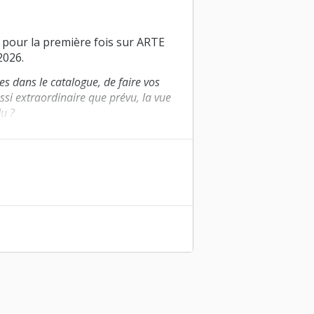
 pour la première fois sur ARTE
2026.
êves dans le catalogue, de faire vos
ussi extraordinaire que prévu, la vue
u ?
n première mondiale au festival
als et glané une douzaine de prix
de coeur Benshi au Festival
Maurfilm et Last Films et la
l Slovaque, du Czech Film Center,
d, de la Procirep et de l’Angoa.