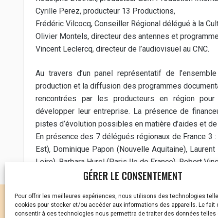
Cyrille Perez, producteur 13 Productions,
Frédéric Vilcocq, Conseiller Régional délégué à la Cul
Olivier Montels, directeur des antennes et programme
Vincent Leclercq, directeur de l’audiovisuel au CNC.
Au travers d’un panel représentatif de l’ensemble
production et la diffusion des programmes documentai
rencontrées par les producteurs en région pour
développer leur entreprise. La présence de finance
pistes d’évolution possibles en matière d’aides et de 
En présence des 7 délégués régionaux de France 3 : O
Est), Dominique Papon (Nouvelle Aquitaine), Laurent 
Loire), Barbara Hurel (Paris Ile de France), Robert Vi
GÉRER LE CONSENTEMENT
Pour offrir les meilleures expériences, nous utilisons des technologies tell
CELLULE D’ÉCOUTE ET DE
cookies pour stocker et/ou accéder aux informations des appareils. Le fait 
consentir à ces technologies nous permettra de traiter des données telles 