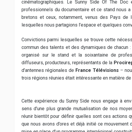
cinématographiques. Le Sunny Side Of The Doc 
professionnels du documentaire et ce stand nous a p
bretons et ceux, notamment, venus des Pays de l
lesquelles nous partagions l’espace et quelques conv
Convictions parmi lesquelles se trouve cette nécessi
commun des talents et des dynamiques de chacun : «
organisé sur le stand et la soixantaine de profe
diffuseurs, producteurs, représentants de la
Procire
d’antennes régionales de
France Télévisions
– nous
trois régions réunies était intéressante en matière d
Cette expérience du Sunny Side nous engage à envisa
sens d’une plus grande mutualisation de nos moy
réunir bientôt pour définir quelles sont ces actions 
que nous avons d’ores et déjà initié ce mouvement d
mise en place d’un programme interrégional construi