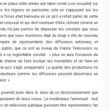
tre en place cette année une table ronde (
voir encadré
) sur
s les régions en particulier, cela en s’appuyant sur les
e focus était bienvenu en ce qu’il a refait parler de cette
l colossal et qui doit continuer d’être utilisée comme un
ronde n’a pas permis de dépasser les constats que nous
 verre que nous montrions déjà du doigt a été de nouveau
arquée de représentants des diffuseurs nationaux, et
public, que ce soit au niveau de France Télévisions ou
ir à ce regrettable constat : « plus on aura l’occasion de
e chance de faire évoluer les mentalités et de faire en
la qu’il s’agit, uniquement. La qualité des productions n’a
 producteurs comme les diffuseurs peuvent désormais se
loir. »
et pourrait jouer dans le sens de ce décloisonnement que
ppelaient de leurs voeux. Le modérateur l’annonçait : tout
es de télévision publique puissent être représentées l’an