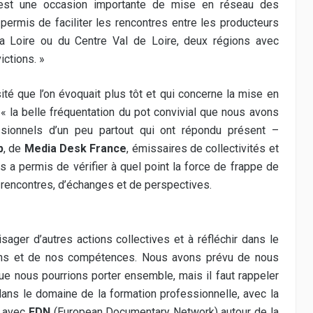
est une occasion importante de mise en réseau des
ermis de faciliter les rencontres entre les producteurs
a Loire ou du Centre Val de Loire, deux régions avec
ictions. »
té que l’on évoquait plus tôt et qui concerne la mise en
 la belle fréquentation du pot convivial que nous avons
ssionnels d’un peu partout qui ont répondu présent –
p
, de
Media Desk France
, émissaires de collectivités et
 a permis de vérifier à quel point la force de frappe de
e rencontres, d’échanges et de perspectives.
ger d’autres actions collectives et à réfléchir dans le
ens et de nos compétences. Nous avons prévu de nous
que nous pourrions porter ensemble, mais il faut rappeler
ans le domaine de la formation professionnelle, avec la
t avec
EDN
(European Documentary Network) autour de la