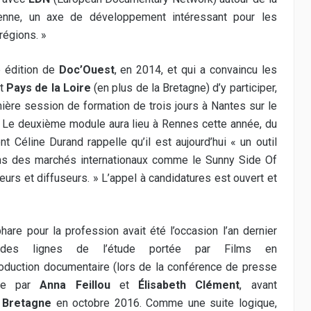
éenne, un axe de développement intéressant pour les
régions. »
re édition de
Doc’Ouest
, en 2014, et qui a convaincu les
t
Pays de la Loire
(en plus de la Bretagne) d’y participer,
ière session de formation de trois jours à Nantes sur le
 Le deuxième module aura lieu à Rennes cette année, du
nt Céline Durand rappelle qu’il est aujourd’hui « un outil
ans des marchés internationaux comme le Sunny Side Of
teurs et diffuseurs. »
L’appel à candidatures
est ouvert et
are pour la profession avait été l’occasion l’an dernier
ndes lignes de l’étude portée par Films en
oduction documentaire (lors de la conférence de presse
tre par
Anna Feillou
et
Élisabeth Clément
, avant
 Bretagne
en octobre 2016. Comme une suite logique,