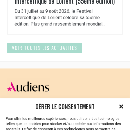
Interceltique de Lorient (55ème édition)
Du 31 juillet au 9 août 2026, le Festival
Interceltique de Lorient célèbre sa 55ème
édition. Plus grand rassemblement mondial…
VOIR TOUTES LES ACTUALITÉS
CELLULE D’ÉCOUTE ET DE SOUTIEN PSYCHOLOGIQUE ET
GÉRER LE CONSENTEMENT
JURIDIQUE
Pour offrir les meilleures expériences, nous utilisons des technologies
Vous avez été témoin ou vous êtes victime de VSS ? Ou
telles que les cookies pour stocker et/ou accéder aux informations des
vous êtes référent·es harcèlement en besoin de soutien
appareils. Le fait de consentir à ces technologies nous permettra de