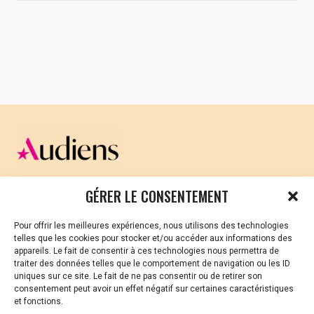
En savoir +
CELLULE D’ÉCOUTE ET DE SOUTIEN PSYCHOLOGIQUE ET
GÉRER LE CONSENTEMENT
JURIDIQUE
Pour offrir les meilleures expériences, nous utilisons des technologies
Vous avez été témoin ou vous êtes victime de VSS ? Ou
telles que les cookies pour stocker et/ou accéder aux informations des
vous êtes référent·es harcèlement en besoin de soutien
appareils. Le fait de consentir à ces technologies nous permettra de
ou d’informations ?
traiter des données telles que le comportement de navigation ou les ID
uniques sur ce site. Le fait de ne pas consentir ou de retirer son
01 87 20 30 90
consentement peut avoir un effet négatif sur certaines caractéristiques
et fonctions.