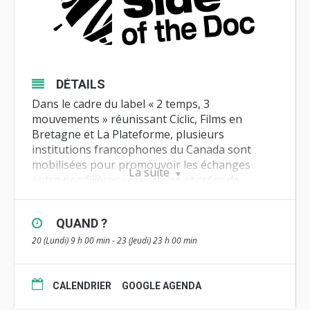
DÉTAILS
Dans le cadre du label « 2 temps, 3
mouvements » réunissant Ciclic, Films en
Bretagne et La Plateforme, plusieurs
institutions francophones du Canada sont
mobilisées pour promouvoir les échanges
La suite
entre nos filières respectives et créer de
nouvelles opportunités de création.
Le
cycle des webinaires
proposé par Ciclic se
QUAND ?
prolongera jusqu’à la fin de la saison…
20 (Lundi) 9 h 00 min - 23 (Jeudi) 23 h 00 min
En juin, direction le Sunny Side of the Doc (du
20 au 23 juin 2022 à La Rochelle), avec des
CALENDRIER
GOOGLE AGENDA
délégations de nos trois régions.