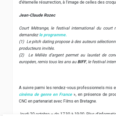
d’éternelle résurrection, à l’image de celles des croq
Jean-Claude Rozec
Court Métrange, le festival international du court
demandez
le programme.
(1) Le pitch dating propose à des auteurs sélectionné
producteurs invités.
(2) Le Méliès d’argent permet au lauréat de conco
européen, remis tous les ans au
BIFF
, le festival int
A suivre parmi les rendez-vous professionnels mis en
cinéma de genre en France
», en présence de prod
CNC en partenariat avec Films en Bretagne.
Jeudi 20 octobre – de 17.30 à 19.00. Plus d’informati