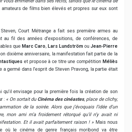
ur vous emmener dans ses récits, tandis que le cinéma de
amateurs de films bien élevés et propres sur eux sont
 Steven, Court Métrange a fait ses première armes au
ant au fil des années d’expositions, de conférences, de
tables que
Marc Caro
,
Lars Lundström
ou
Jean-Pierre
on dixième anniversaire, la manifestation fait partie de la
ntastiques
et propose à ce titre une compétition
Méliès
e a germé dans l’esprit de Steven Pravong, la partie était
 qu’il envisage pour la première fois la création de son
r :
« On sortait du
Cinéma des cinéastes
, place de clichy,
ammation de la soirée. Alors que j’évoquais l’idée d’un
re, mon ami m’a froidement rétorqué qu’il n’y avait ni
estation. Et il avait parfaitement raison ! »
Mais nous
 où le cinéma de genre français moribond va être