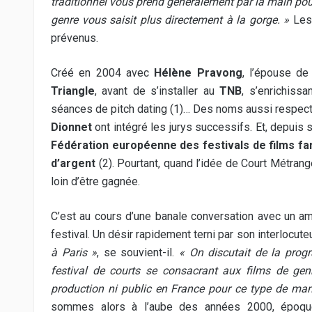
traditionnel vous prend généralement par la main po
genre vous saisit plus directement à la gorge. »
Les 
prévenus.
Créé en 2004 avec
Hélène Pravong
, l’épouse de
Triangle
, avant de s’installer au
TNB
, s’enrichiss
séances de pitch dating (1)… Des noms aussi respec
Dionnet
ont intégré les jurys successifs. Et, depuis s
Fédération européenne des festivals de films fa
d’argent
(2). Pourtant, quand l’idée de Court Métrang
loin d’être gagnée.
C’est au cours d’une banale conversation avec un ami
festival. Un désir rapidement terni par son interlocuteu
à Paris »
, se souvient-il.
« On discutait de la progr
festival de courts se consacrant aux films de gen
production ni public en France pour ce type de manif
sommes alors à l’aube des années 2000, époque