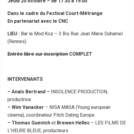
Jeudi 20 octobre – de 17.30 à 19.00
Dans le cadre du
Festival Court-Métrange
En partenariat avec le
CNC
LIEU :
Bar le Mod Koz – 3 Bis Rue Jean Marie Duhamel
(Rennes)
Entrée libre sur inscription
COMPLET
INTERVENANTS
– Anaïs Bertrand –
INSOLENCE PRODUCTION
,
productrice
– Wim
Vanacker
–
NISA MASA
(Young european
cinema), coordinateur Pitch Dating Europe
– Thomas Guentch
et
Brewen Hellec
–
LES FILMS DE
L’HEURE BLEUE
, producteurs