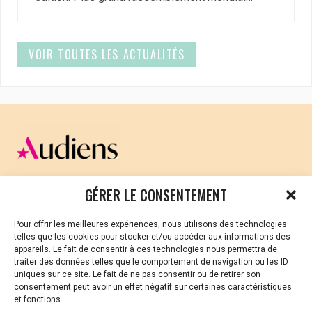
VOIR TOUTES LES ACTUALITÉS
CELLULE D’ÉCOUTE ET DE SOUTIEN PSYCHOLOGIQUE ET
GÉRER LE CONSENTEMENT
JURIDIQUE
Pour offrir les meilleures expériences, nous utilisons des technologies
Vous avez été témoin ou vous êtes victime de VSS ? Ou
telles que les cookies pour stocker et/ou accéder aux informations des
vous êtes référent·es harcèlement en besoin de soutien
appareils. Le fait de consentir à ces technologies nous permettra de
ou d’informations ?
traiter des données telles que le comportement de navigation ou les ID
uniques sur ce site. Le fait de ne pas consentir ou de retirer son
01 87 20 30 90
consentement peut avoir un effet négatif sur certaines caractéristiques
et fonctions.