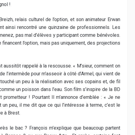
nol !
reizh, relais culturel de l’option, et son animateur Erwan
ont ainsi rencontré une quinzaine de professionnels. Les
arnenez, pas mal d’élèves y participant comme bénévoles.
financent l’option, mais pas uniquement, des projections
t aussitôt rappelé à la rescousse. « M’sieur, comment on
 de l’intermède pour m’asseoir à côté d’Armel, qui vient de
 touché un peu à la réalisation avec ses copains et, de fil
tre comme un poisson dans l’eau. Son film s’inspire de la BD
’est prometteur ! Pourtant Il m’annonce d’emblée : « Je ne
n peu, il me dit que ce qui l’intéresse à terme, c’est le
re à Brest.
après le bac ? François m’explique que beaucoup partent