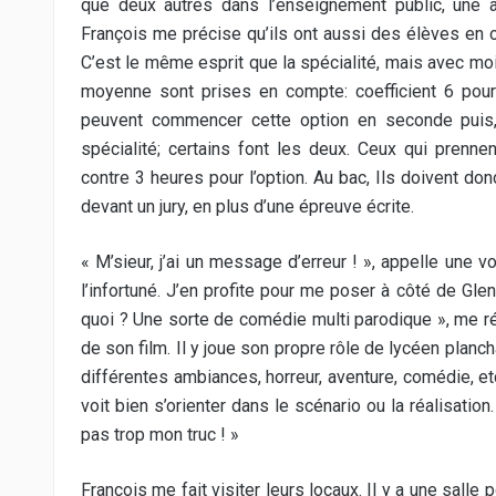
que deux autres dans l’enseignement public, une 
François me précise qu’ils ont aussi des élèves en op
C’est le même esprit que la spécialité, mais avec mo
moyenne sont prises en compte: coefficient 6 pour l
peuvent commencer cette option en seconde puis, e
spécialité; certains font les deux. Ceux qui prenne
contre 3 heures pour l’option. Au bac, Ils doivent do
devant un jury, en plus d’une épreuve écrite.
« M’sieur, j’ai un message d’erreur ! », appelle une v
l’infortuné. J’en profite pour me poser à côté de Gl
quoi ? Une sorte de comédie multi parodique », me 
de son film. Il y joue son propre rôle de lycéen plan
différentes ambiances, horreur, aventure, comédie, etc.
voit bien s’orienter dans le scénario ou la réalisation
pas trop mon truc ! »
François me fait visiter leurs locaux. Il y a une salle