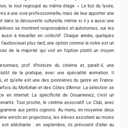
ation, le tout regroupé au même étage. « Le but du lycée,
ves à une voie professionnelle, mais de leur apporter une
t dans la découverte culturelle, même si il y a aussi une
s élèves se montrent responsables et autonomes, sur les
aussi à travailler en collectif. Chaque année, quelques
s l’audiovisuel plus tard, une option comme la notre est un
 cas de la majorité qui voit en l’option plutôt un moyen
onnais, prof d’histoire du cinéma et, paraît-il, une
utôt de la pratique, avec une spécialité animation. Il
, et qu’elle est une des pionnières du genre en France.
parfois du Morbihan et des Côtes d’Armor. La sélection se
ce en internat. La spécificité de Douarnenez, c’est un
nants. Tout proche, le cinéma associatif Le Club, avec
programme aux petits oignons. Au menu, en moyenne deux
ime enrichi en projections, les élèves assistent au moins
 est alléchante : en septembre, ils prévoient d’aller au