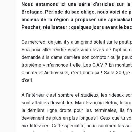
Nous entamons ici une série d’articles sur la 
Bretagne. Période du bac oblige, nous voici de 
anciens de la région à proposer une spécialisat
Peschet, réalisateur : quelques jours avant le ba
Ce mercredi de juin, il y a un grand soleil sur le peti
Bris pour aller rendre visite aux élèves de l’option ci
demande à la dame derrière son comptoir où je peux t
troisième » m’annonce-t-elle. Les C.A.V ? En montant
Cinéma et Audiovisuel, c’est donc ça ! Salle 309, je 
d’œil.
A l’intérieur c’est sombre et studieux, les rideaux s
sont attablés devant des Mac. François Bétou, le prof
la dernière ligne droite pour les terminales, ils 
deviennent de plus en plus longues ! Ceux que tu vois
aux littéraires. Cette spécialité, nous sommes les seul