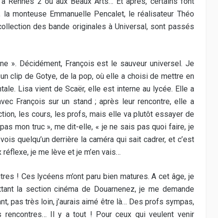
e à Rennes 2 ou aux Beaux Arts… Et après, certains font
rt, la monteuse Emmanuelle Pencalet, le réalisateur Théo
collection des bande originales à Universal, sont passés
fline ». Décidément, François est le sauveur universel. Je
 un clip de Gotye, de la pop, où elle a choisi de mettre en
le. Lisa vient de Scaër, elle est interne au lycée. Elle a
avec François sur un stand ; après leur rencontre, elle a
tion, les cours, les profs, mais elle va plutôt essayer de
as mon truc », me dit-elle, « je ne sais pas quoi faire, je
ois quelqu’un derrière la caméra qui sait cadrer, et c’est
réflexe, je me lève et je m’en vais…
tres ! Ces lycéens m’ont paru bien matures. A cet âge, je
quittant la section cinéma de Douarnenez, je me demande
nt, pas très loin, j’aurais aimé être là… Des profs sympas,
 rencontres… Il y a tout ! Pour ceux qui veulent venir