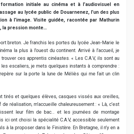
formation initiale au cinéma et à l’audiovisuel en
passage au lycée public de Douarnenez, l’un des plus
ion à l’image. Visite guidée, racontée par Mathurin
c, la pression monte…
t port breton. Je franchis les portes du lycée Jean-Marie le
néma la plus à l’ouest du continent. Arrivé à l’accueil, je
rouver ces apprentis cinéastes. « Les C.A.V, ils sont au
 les escaliers, je mets quelques instants à comprendre :
repère sur la porte la lune de Méliès qui me fait un clin
ont tirés et quelques élèves, casques vissés aux oreilles,
 de réalisation, m’accueille chaleureusement : « Là, c’est
finissent leur film de bac… et les journées de montage
 ici ont choisi la spécialité C.A.V, accessible seulement
s à la proposer dans le Finistère. En Bretagne, il n’y en a