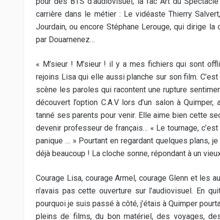
pour des BTS d’audiovisuel, la fac Art du Spectacl
carrière dans le métier : Le vidéaste Thierry Salve
Jourdain, ou encore Stéphane Lerouge, qui dirige la 
par Douarnenez…
« M’sieur ! M’sieur ! il y a mes fichiers qui sont of
rejoins Lisa qui elle aussi planche sur son film. C’est
scène les paroles qui racontent une rupture sentimenta
découvert l’option C.A.V lors d’un salon à Quimper, 
tanné ses parents pour venir. Elle aime bien cette sec
devenir professeur de français… « Le tournage, c’est p
panique … » Pourtant en regardant quelques plans, je v
déjà beaucoup ! La cloche sonne, répondant à un vieux 
Courage Lisa, courage Armel, courage Glenn et les au
n’avais pas cette ouverture sur l’audiovisuel. En 
pourquoi je suis passé à côté, j’étais à Quimper pourta
pleins de films, du bon matériel, des voyages, des