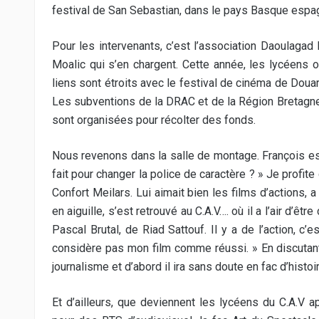
festival de San Sebastian, dans le pays Basque espag
Pour les intervenants, c’est l’association Daoulagad B
Moalic qui s’en chargent. Cette année, les lycéens 
liens sont étroits avec le festival de cinéma de Dou
Les subventions de la DRAC et de la Région Bretagne 
sont organisées pour récolter des fonds.
Nous revenons dans la salle de montage. François es
fait pour changer la police de caractère ? » Je profite
Confort Meilars. Lui aimait bien les films d’actions, a
en aiguille, s’est retrouvé au C.A.V…. où il a l’air d’ê
Pascal Brutal, de Riad Sattouf. Il y a de l’action, c
considère pas mon film comme réussi. » En discutant u
journalisme et d’abord il ira sans doute en fac d’histoi
Et d’ailleurs, que deviennent les lycéens du C.A.V 