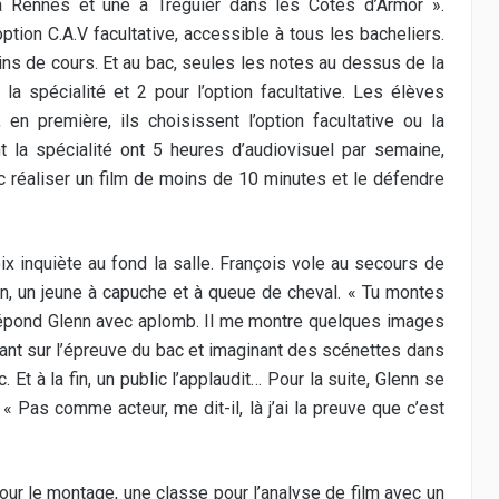
à Rennes et une à Tréguier dans les Côtes d’Armor ».
tion C.A.V facultative, accessible à tous les bacheliers.
ins de cours. Et au bac, seules les notes au dessus de la
a spécialité et 2 pour l’option facultative. Les élèves
n première, ils choisissent l’option facultative ou la
nt la spécialité ont 5 heures d’audiovisuel par semaine,
nc réaliser un film de moins de 10 minutes et le défendre
oix inquiète au fond la salle. François vole au secours de
enn, un jeune à capuche et à queue de cheval. « Tu montes
répond Glenn avec aplomb. Il me montre quelques images
chant sur l’épreuve du bac et imaginant des scénettes dans
 Et à la fin, un public l’applaudit… Pour la suite, Glenn se
. « Pas comme acteur, me dit-il, là j’ai la preuve que c’est
 pour le montage, une classe pour l’analyse de film avec un