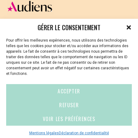
CELLULE D’ÉCOUTE ET DE SOUTIEN PSYCHOLOGIQUE ET
GÉRER LE CONSENTEMENT
JURIDIQUE
Pour offrir les meilleures expériences, nous utilisons des technologies
Vous avez été témoin ou vous êtes victime de VSS ? Ou
telles que les cookies pour stocker et/ou accéder aux informations des
vous êtes référent·es harcèlement en besoin de soutien
appareils. Le fait de consentir à ces technologies nous permettra de
ou d’informations ?
traiter des données telles que le comportement de navigation ou les ID
uniques sur ce site. Le fait de ne pas consentir ou de retirer son
01 87 20 30 90
consentement peut avoir un effet négatif sur certaines caractéristiques
et fonctions.
violences-sexuelles-culture@audiens.org
ACCEPTER
Site internet
REFUSER
VOIR LES PRÉFÉRENCES
Contact
Espace
Mentions
presse
légales
Mentions légales
Déclaration de confidentialité