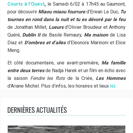
Courts à l’Ouest
,
le Samedi 6/02 à 17h45 au Gaumont,
pour découvrir
Miaou miaou fourrure
d’Erwan Le Duc,
Tu
tournes en rond dans la nuit et tu es dévoré par le feu
de Jonathan Millet,
Lueurs
d’Olivier Broudeur et Anthony
Quéré,
Dublin II
de Basile Remaury,
Ma maison
de Lisa
Diaz et
D’ombres et d’ailes
d’Eleonora Marinoni et Elice
Meng.
Et côté documentaire, une avant-première,
Ma famille
entre deux terres
de Nadja Harek et un film en écho avec
la saison
Fendre les flots
de la Criée,
Les Hommes
d’Ariane Michel. Plus d’infos, les horaires et lieux
ici
.
DERNIÈRES ACTUALITÉS