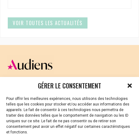
VOIR TOUTES LES ACTUALITÉS
CELLULE D’ÉCOUTE ET DE SOUTIEN PSYCHOLOGIQUE ET
GÉRER LE CONSENTEMENT
JURIDIQUE
Pour offrir les meilleures expériences, nous utilisons des technologies
Vous avez été témoin ou vous êtes victime de VSS ? Ou
telles que les cookies pour stocker et/ou accéder aux informations des
vous êtes référent·es harcèlement en besoin de soutien
appareils. Le fait de consentir à ces technologies nous permettra de
ou d’informations ?
traiter des données telles que le comportement de navigation ou les ID
uniques sur ce site. Le fait de ne pas consentir ou de retirer son
01 87 20 30 90
consentement peut avoir un effet négatif sur certaines caractéristiques
et fonctions.