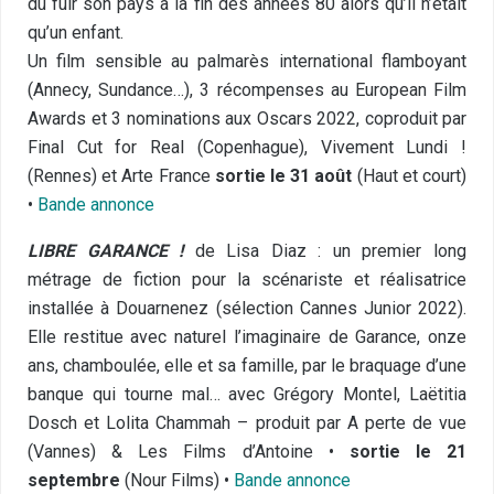
dû fuir son pays à la fin des années 80 alors qu’il n’était
qu’un enfant.
Un film sensible au palmarès international flamboyant
(Annecy, Sundance…), 3 récompenses au European Film
Awards et 3 nominations aux Oscars 2022, coproduit par
Final Cut for Real (Copenhague), Vivement Lundi !
(Rennes) et Arte France
sortie le 31 août
(Haut et court)
•
Bande annonce
LIBRE GARANCE !
de Lisa Diaz : un premier long
métrage de fiction pour la scénariste et réalisatrice
installée à Douarnenez (sélection Cannes Junior 2022).
Elle restitue avec naturel l’imaginaire de Garance, onze
ans, chamboulée, elle et sa famille, par le braquage d’une
banque qui tourne mal… avec Grégory Montel, Laëtitia
Dosch et Lolita Chammah – produit par A perte de vue
(Vannes) & Les Films d’Antoine •
sortie le 21
septembre
(Nour Films) •
Bande annonce