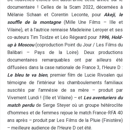
documentaire ! Celles de la Scam 2022, décernées à
Mélanie Schaan et Corentin Leconte, pour
Akeji, le
souffle de la montagne
(Mille Une Films – Ille et
Vilaine), et à l’autrice rennaise Madeleine Leroyer et ses
co-auteurs Tim Toidze et Léo Régeard pour
1996, Hold-
up à Moscou
(coproduction Point du Jour / Les Films du
Balibari – Pays de la Loire). Deux productions
documentaires remarquables ont par ailleurs été
diffusées dans la case nationale de France 3, l’Heure D :
Le bleu te va bien
, premier film de Lucie Rivoalen qui
témoigne de l’intérieur les chamboulements familiaux
suscités par l’amnésie de sa mère – produit par
Vivement Lundi ! (Ille et Vilaine) – et
Les aventuriers du
match perdu
de Serge Steyer où un groupe hétéroclite
d’hommes et de femmes rejoue le match France-RFA 40
ans après – produit par Les Films de la Pluie (Finistère)
– meilleure audience de l’Heure D cet été.