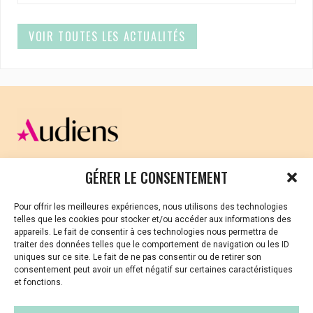
VOIR TOUTES LES ACTUALITÉS
CELLULE D’ÉCOUTE ET DE SOUTIEN PSYCHOLOGIQUE ET
GÉRER LE CONSENTEMENT
JURIDIQUE
Pour offrir les meilleures expériences, nous utilisons des technologies
Vous avez été témoin ou vous êtes victime de VSS ? Ou
telles que les cookies pour stocker et/ou accéder aux informations des
vous êtes référent·es harcèlement en besoin de soutien
appareils. Le fait de consentir à ces technologies nous permettra de
ou d’informations ?
traiter des données telles que le comportement de navigation ou les ID
uniques sur ce site. Le fait de ne pas consentir ou de retirer son
01 87 20 30 90
consentement peut avoir un effet négatif sur certaines caractéristiques
et fonctions.
violences-sexuelles-culture@audiens.org