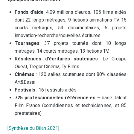
Fonds d’aide
: 4,09 millions d’euros, 105 films aidés
dont 22 longs métrages, 9 fictions animations TV, 15
courts métrages, 53 documentaires, 6 projets
innovation-recherche/nouvelles écritures.
Tournages
: 37 projets tournés dont 10 longs
métrages, 14 courts métrages, 13 fictions TV.
Résidences d’écritures soutenues
: Le Groupe
Ouest, Trégor Cinéma, Ty Films
Cinémas
: 120 salles soutenues dont 80% classées
Art&Essai
Festivals
: 16 festivals aidés
725 professionnel
les référencé
·
es
– base Talent
Film France (comédien·nes et technicien·nes, et 85
prestataires)
[
Synthèse du Bilan 2021
]