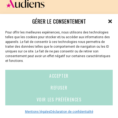
CELLULE D’ÉCOUTE ET DE SOUTIEN PSYCHOLOGIQUE ET
GÉRER LE CONSENTEMENT
JURIDIQUE
Pour offrir les meilleures expériences, nous utilisons des technologies
Vous avez été témoin ou vous êtes victime de VSS ? Ou
telles que les cookies pour stocker et/ou accéder aux informations des
vous êtes référent·es harcèlement en besoin de soutien
appareils. Le fait de consentir à ces technologies nous permettra de
ou d’informations ?
traiter des données telles que le comportement de navigation ou les ID
uniques sur ce site. Le fait de ne pas consentir ou de retirer son
01 87 20 30 90
consentement peut avoir un effet négatif sur certaines caractéristiques
et fonctions.
violences-sexuelles-culture@audiens.org
ACCEPTER
Site internet
REFUSER
VOIR LES PRÉFÉRENCES
Contact
Espace
Mentions
presse
légales
Mentions légales
Déclaration de confidentialité