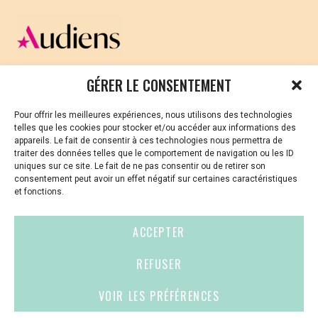
CELLULE D’ÉCOUTE ET DE SOUTIEN PSYCHOLOGIQUE ET
GÉRER LE CONSENTEMENT
JURIDIQUE
Pour offrir les meilleures expériences, nous utilisons des technologies
Vous avez été témoin ou vous êtes victime de VSS ? Ou
telles que les cookies pour stocker et/ou accéder aux informations des
vous êtes référent·es harcèlement en besoin de soutien
appareils. Le fait de consentir à ces technologies nous permettra de
ou d’informations ?
traiter des données telles que le comportement de navigation ou les ID
uniques sur ce site. Le fait de ne pas consentir ou de retirer son
01 87 20 30 90
consentement peut avoir un effet négatif sur certaines caractéristiques
et fonctions.
violences-sexuelles-culture@audiens.org
ACCEPTER
Site internet
REFUSER
VOIR LES PRÉFÉRENCES
Contact
Espace
Mentions