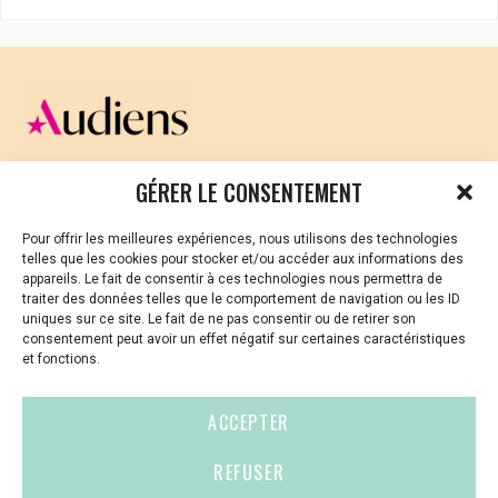
CELLULE D’ÉCOUTE ET DE SOUTIEN PSYCHOLOGIQUE ET
GÉRER LE CONSENTEMENT
JURIDIQUE
Pour offrir les meilleures expériences, nous utilisons des technologies
Vous avez été témoin ou vous êtes victime de VSS ? Ou
telles que les cookies pour stocker et/ou accéder aux informations des
vous êtes référent·es harcèlement en besoin de soutien
appareils. Le fait de consentir à ces technologies nous permettra de
ou d’informations ?
traiter des données telles que le comportement de navigation ou les ID
uniques sur ce site. Le fait de ne pas consentir ou de retirer son
01 87 20 30 90
consentement peut avoir un effet négatif sur certaines caractéristiques
et fonctions.
violences-sexuelles-culture@audiens.org
ACCEPTER
Site internet
REFUSER