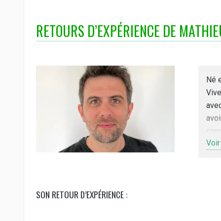
RETOURS D’EXPÉRIENCE DE MATHIE
Né 
Vive
avec
avoi
co
Voir
cour
sera
prod
mét
SON RETOUR D’EXPÉRIENCE :
anim
parf
Amou