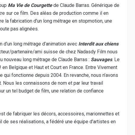
coup
Ma Vie de Courgette
de Claude Barras. Générique de
es d’animation de tous formats en 2D et en
 être sur ce film. Des aléas de production comme il en
motion.
dre la fabrication d’un long métrage en stopmotion, une
doute pas alignées.
on d’un long métrage d’animation avec
Interdit aux chiens
ucteur/partenaire/ami suisse de chez Nadasdy Film nous
du nouveau long métrage de Claude Barras :
Sauvages
. Le
! en Belgique et Haut et Court en France. Entre Vivement
nce qui fonctionne depuis 2004. En revanche, nous n’avons
rt. Nous les connaissons de nom et par leur travail
ur un tel budget de film, une relation de confiance
t de fabriquer les décors, accessoires, marionnettes et
l de ses réalisations, a fédéré une équipe d’artistes en