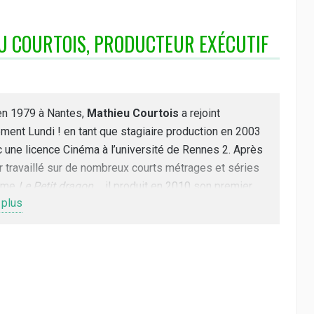
U COURTOIS, PRODUCTEUR EXÉCUTIF
en 1979 à Nantes,
Mathieu Courtois
a rejoint
ment Lundi ! en tant que stagiaire production en 2003
 une licence Cinéma à l’université de Rennes 2. Après
r travaillé sur de nombreux courts métrages et séries
mme
Le Petit dragon
…, il produit en 2010 son premier
 plus
t métrage :
Cul de bouteille
de Jean-Claude Rozec qui
 shortlisté aux Oscars. Durant 15 ans, il oscille entre
uction de séries (
Dimitri
), spéciaux TV, courts
rages (
Mémorable
) et longs métrages (
FLEE
), tous en
ation. Depuis 2013, il dirige le studio
Personne n’est
ait !
, créé avec Jean-François Le Corre et Valérie
r Malavieille. Personne n’est parfait ! fabrique des