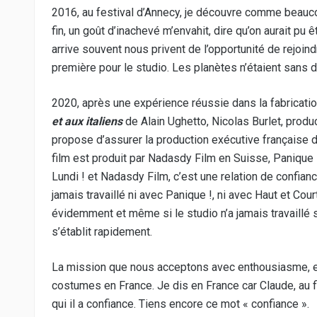
2016, au festival d’Annecy, je découvre comme beau
œuvr
fin, un goût d’inachevé m’envahit, dire qu’on aurait pu
stop
arrive souvent nous privent de l’opportunité de rejoin
première pour le studio. Les planètes n’étaient sans 
2020, après une expérience réussie dans la fabricati
et aux italiens
de Alain Ughetto, Nicolas Burlet, prod
propose d’assurer la production exécutive française 
film est produit par Nadasdy Film en Suisse, Panique 
Lundi ! et Nadasdy Film, c’est une relation de confia
jamais travaillé ni avec Panique !, ni avec Haut et Cou
évidemment et même si le studio n’a jamais travaillé s
s’établit rapidement.
La mission que nous acceptons avec enthousiasme, es
costumes en France. Je dis en France car Claude, au fi
qui il a confiance. Tiens encore ce mot « confiance ».