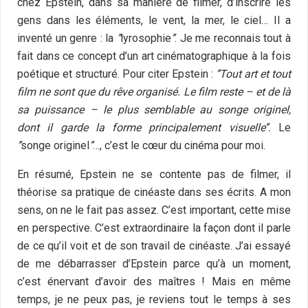
chez Epstein, dans sa manière de filmer, d’inscrire les
gens dans les éléments, le vent, la mer, le ciel… Il a
inventé un genre : la
’’
lyrosophie
’’
. Je me reconnais tout à
fait dans ce concept d’un art cinématographique à la fois
poétique et structuré. Pour citer Epstein :
’’
Tout art et tout
film ne sont que du rêve organisé. Le film reste – et de là
sa puissance – le plus semblable au songe originel,
dont il garde la forme principalement visuelle
’’
.
Le
’’
songe originel
’’
…, c’est le cœur du cinéma pour moi.
En résumé, Epstein ne se contente pas de filmer, il
théorise sa pratique de cinéaste dans ses écrits. A mon
sens, on ne le fait pas assez. C’est important, cette mise
en perspective. C’est extraordinaire la façon dont il parle
de ce qu’il voit et de son travail de cinéaste. J’ai essayé
de me débarrasser d’Epstein parce qu’à un moment,
c’est énervant d’avoir des maîtres ! Mais en même
temps, je ne peux pas, je reviens tout le temps à ses