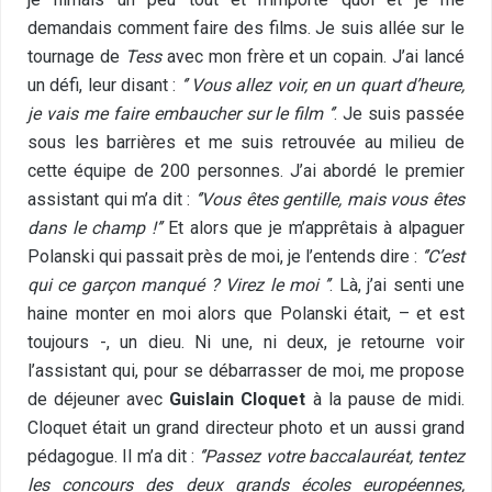
demandais comment faire des films. Je suis allée sur le
tournage de
Tess
avec mon frère et un copain. J’ai lancé
un défi, leur disant :
‘’ Vous allez voir, en un quart d’heure,
je vais me faire embaucher sur le film ‘’
. Je suis passée
sous les barrières et me suis retrouvée au milieu de
cette équipe de 200 personnes. J’ai abordé le premier
assistant qui m’a dit :
‘’Vous êtes gentille, mais vous êtes
dans le champ !’’
Et alors que je m’apprêtais à alpaguer
Polanski qui passait près de moi, je l’entends dire :
‘’C’est
qui ce garçon manqué ? Virez le moi ’’
. Là, j’ai senti une
haine monter en moi alors que Polanski était, – et est
toujours -, un dieu. Ni une, ni deux, je retourne voir
l’assistant qui, pour se débarrasser de moi, me propose
de déjeuner avec
Guislain Cloquet
à la pause de midi.
Cloquet était un grand directeur photo et un aussi grand
pédagogue. Il m’a dit :
‘’Passez votre baccalauréat, tentez
les concours des deux grands écoles européennes,