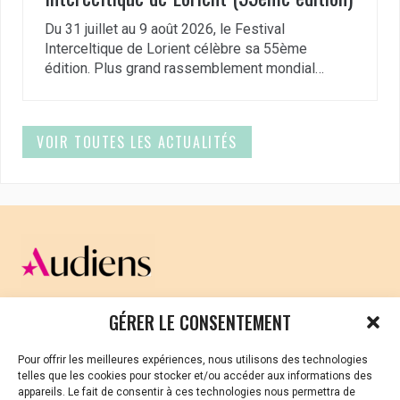
Du 31 juillet au 9 août 2026, le Festival
Interceltique de Lorient célèbre sa 55ème
édition. Plus grand rassemblement mondial…
VOIR TOUTES LES ACTUALITÉS
CELLULE D’ÉCOUTE ET DE SOUTIEN PSYCHOLOGIQUE ET
GÉRER LE CONSENTEMENT
JURIDIQUE
Pour offrir les meilleures expériences, nous utilisons des technologies
Vous avez été témoin ou vous êtes victime de VSS ? Ou
telles que les cookies pour stocker et/ou accéder aux informations des
vous êtes référent·es harcèlement en besoin de soutien
appareils. Le fait de consentir à ces technologies nous permettra de