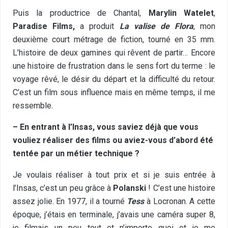
Puis la productrice de Chantal,
Marylin Watelet
,
Paradise Films
,
a produit
La valise de Flora
, mon
deuxième court métrage de fiction, tourné en 35 mm.
L’histoire de deux gamines qui rêvent de partir… Encore
une histoire de frustration dans le sens fort du terme : le
voyage rêvé, le désir du départ et la difficulté du retour.
C’est un film sous influence mais en même temps, il me
ressemble.
– En entrant à l’Insas, vous saviez déjà que vous
vouliez réaliser des films ou aviez-vous d’abord été
tentée par un métier technique ?
Je voulais réaliser à tout prix et si je suis entrée à
l’Insas, c’est un peu grâce à
Polanski
! C’est une histoire
assez jolie. En 1977, il a tourné
Tess
à Locronan. A cette
époque, j’étais en terminale, j’avais une caméra super 8,
je filmais un peu tout et n’importe quoi et je me