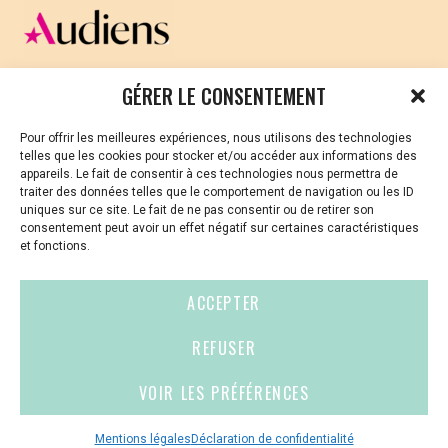
CELLULE D’ÉCOUTE ET DE SOUTIEN PSYCHOLOGIQUE ET
GÉRER LE CONSENTEMENT
JURIDIQUE
Pour offrir les meilleures expériences, nous utilisons des technologies
Vous avez été témoin ou vous êtes victime de VSS ? Ou
telles que les cookies pour stocker et/ou accéder aux informations des
vous êtes référent·es harcèlement en besoin de soutien
appareils. Le fait de consentir à ces technologies nous permettra de
ou d’informations ?
traiter des données telles que le comportement de navigation ou les ID
uniques sur ce site. Le fait de ne pas consentir ou de retirer son
01 87 20 30 90
consentement peut avoir un effet négatif sur certaines caractéristiques
et fonctions.
violences-sexuelles-culture@audiens.org
ACCEPTER
Site internet
REFUSER
VOIR LES PRÉFÉRENCES
Contact
Espace
Mentions
presse
légales
Mentions légales
Déclaration de confidentialité