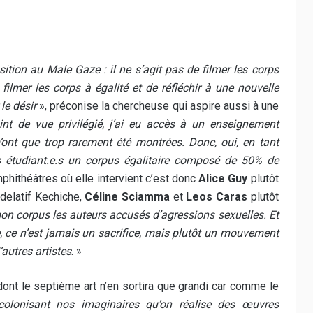
tion au Male Gaze : il ne s’agit pas de filmer les corps
ilmer les corps à égalité et de réfléchir à une nouvelle
le désir
», préconise la chercheuse qui aspire aussi à une
int de vue privilégié, j’ai eu accès à un enseignement
ont que trop rarement été montrées. Donc, oui, en tant
es étudiant.e.s un corpus égalitaire composé de 50% de
mphithéâtres où elle intervient c’est donc
Alice Guy
plutôt
delatif Kechiche,
Céline Sciamma
et
Leos Caras
plutôt
on corpus les auteurs accusés d’agressions sexuelles. Et
e, ce n’est jamais un sacrifice, mais plutôt un mouvement
autres artistes
. »
dont le septième art n’en sortira que grandi car comme le
écolonisant nos imaginaires qu’on réalise des œuvres