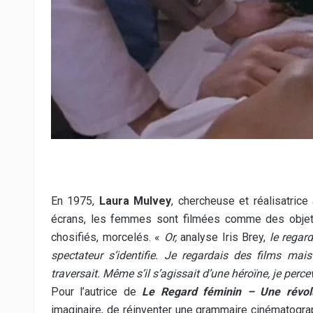
En 1975,
Laura Mulvey
, chercheuse et réalisatric
écrans, les femmes sont filmées comme des objet
chosifiés, morcelés. «
Or,
analyse Iris Brey,
le regar
spectateur s’identifie. Je regardais des films ma
traversait. Même s’il s’agissait d’une héroïne, je perc
Pour l’autrice de
Le Regard féminin – Une révolu
imaginaire, de réinventer une grammaire cinématogra