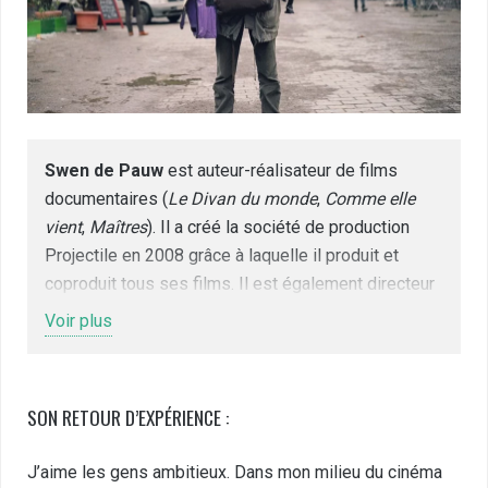
Swen de Pauw
est auteur-réalisateur de films
documentaires (
Le Divan du monde
,
Comme elle
vient
,
Maîtres
). Il a créé la société de production
Projectile en 2008 grâce à laquelle il produit et
coproduit tous ses films. Il est également directeur
artistique et programmateur des festivals Kings of
Voir plus
Doc et KODEX (Kings of Doc Expanded) à
Strasbourg et Berlin ainsi que président de
l’association Répliques, pour laquelle il crée et
SON RETOUR D’EXPÉRIENCE :
coordonne plusieurs dispositifs dans les domaines
de la programmation, la production de films
J’aime les gens ambitieux. Dans mon milieu du cinéma
associatifs et l’éducation aux l’images.