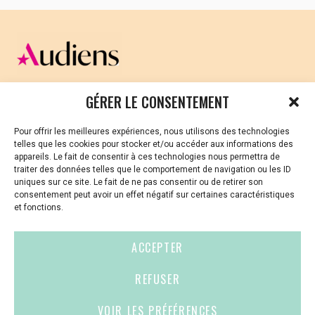
CELLULE D’ÉCOUTE ET DE SOUTIEN PSYCHOLOGIQUE ET
GÉRER LE CONSENTEMENT
JURIDIQUE
Pour offrir les meilleures expériences, nous utilisons des technologies
Vous avez été témoin ou vous êtes victime de VSS ? Ou
telles que les cookies pour stocker et/ou accéder aux informations des
vous êtes référent·es harcèlement en besoin de soutien
appareils. Le fait de consentir à ces technologies nous permettra de
ou d’informations ?
traiter des données telles que le comportement de navigation ou les ID
uniques sur ce site. Le fait de ne pas consentir ou de retirer son
01 87 20 30 90
consentement peut avoir un effet négatif sur certaines caractéristiques
et fonctions.
violences-sexuelles-culture@audiens.org
ACCEPTER
Site internet
REFUSER
VOIR LES PRÉFÉRENCES