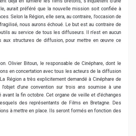
nt déjà en lumière les films bretons, s’inquiètent d’une
, aurait préféré que la nouvelle mission soit confiée à
s. Selon la Région, elle sera, au contraire, l’occasion de
 fragilisé, nous aurons échoué. Le but est au contraire de
tils au service de tous les diffuseurs. Il n’est en aucun
s aux structures de diffusion, pour mettre en œuvre ce
ion. Olivier Bitoun, le responsable de Cinéphare, dont le
erons en concertation avec tous les acteurs de la diffusion
 ». La Région a très explicitement demandé à Cinéphare de
 l’objet d’une convention sur trois ans soumise à une
é avant la fin octobre. Cet organe de veille et d’échanges
squels des représentants de Films en Bretagne. Des
tions à mettre en place. Ils seront formés en fonction des