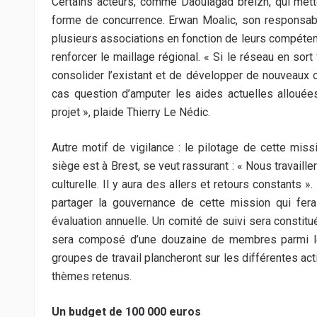
Certains acteurs, comme Daoulagad breizh, qui mette
forme de concurrence. Erwan Moalic, son responsable
plusieurs associations en fonction de leurs compétence
renforcer le maillage régional. « Si le réseau en sort
consolider l’existant et de développer de nouveaux ou
cas question d’amputer les aides actuelles allouée
projet », plaide Thierry Le Nédic.
Autre motif de vigilance : le pilotage de cette miss
siège est à Brest, se veut rassurant : « Nous travaill
culturelle. Il y aura des allers et retours constants
partager la gouvernance de cette mission qui fera
évaluation annuelle. Un comité de suivi sera constitu
sera composé d’une douzaine de membres parmi le
groupes de travail plancheront sur les différentes ac
thèmes retenus.
Un budget de 100 000 euros