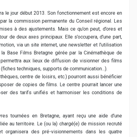
erra le jour début 2013. Son fonctionnement est encore en
 par la commission permanente du Conseil régional. Les
umises à des ajustements. Mais ce qu’on peut, d’ores et
utour de deux axes principaux. Elle s’occupera, d’une part,
tion, via un site internet, une newsletter et l’utilisation
t, la Base Films Bretagne gérée par la Cinémathèque de
permettra aux lieux de diffusion de visionner des films
s (fiches techniques, supports de communication…).
thèques, centre de loisirs, etc.) pourront aussi bénéficier
sposer de copies de films. Le centre pourrait lancer une
ser des tarifs unifiés et harmoniser les conditions de
vres tournées en Bretagne, ayant reçu une aide d’une
iée au territoire. Le (ou la) chargé(e) de mission recruté
 et organisera des pré-visionnements dans les quatre