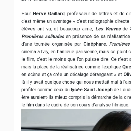
Pour
Hervé Gaillard
, professeur de lettres et de c
c’est même un avantage « c’est radiographie directe d
élèves ont vu, et beaucoup aimé,
Les Veuves
de
Premières solitudes
en présence de sa réalisatric
d’une tournée organisée par
Cinéphare
.
Premières 
cinéma à Ivry, en banlieue parisienne, mais ce poin
le film, c’est le moins que l’on puisse dire. Ce n’es
mais la place de la réalisatrice comme l’explique
Que
en scène et ça crée un décalage dérangeant » et
Oli
là il y avait quelque chose qui nous mettait mal à l’ai
profiter comme ceux du
lycée Saint Joseph
de Loudé
être auraient-ils mieux compris la démarche de la ci
le film dans le cadre de son cours d’analyse filmique.