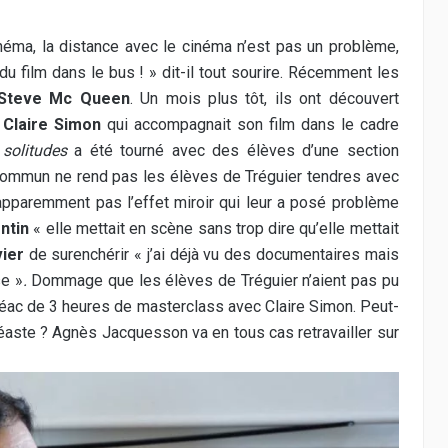
inéma, la distance avec le cinéma n’est pas un problème,
u film dans le bus ! » dit-il tout sourire. Récemment les
Steve Mc Queen
. Un mois plus tôt, ils ont découvert
e
Claire Simon
qui accompagnait son film dans le cadre
solitudes
a été tourné avec des élèves d’une section
t commun ne rend pas les élèves de Tréguier tendres avec
t apparemment pas l’effet miroir qui leur a posé problème
ntin
« elle mettait en scène sans trop dire qu’elle mettait
vier
de surenchérir « j’ai déjà vu des documentaires mais
se »
.
Dommage que les élèves de Tréguier n’aient pas pu
ac de 3 heures de masterclass avec Claire Simon. Peut-
néaste ? Agnès Jacquesson va en tous cas retravailler sur