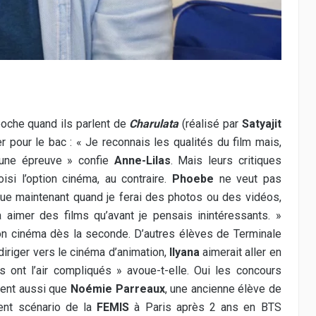
poche quand ils parlent de
Charulata
(réalisé par
Satyajit
r pour le bac :
« Je reconnais les qualités du film mais,
t une épreuve » confie
Anne-Lilas
. Mais leurs critiques
isi l’option cinéma, au contraire.
Phoebe
ne veut pas
 que maintenant quand je ferai des photos ou des vidéos,
 aimer des films qu’avant je pensais inintéressants. »
on cinéma dès la seconde. D’autres élèves de Terminale
iriger vers le cinéma d’animation,
Ilyana
aimerait aller en
 ont l’air compliqués » avoue-t-elle. Oui les concours
vent aussi que
Noémie Parreaux
, une ancienne élève de
ment scénario de la
FEMIS
à Paris après 2 ans en BTS