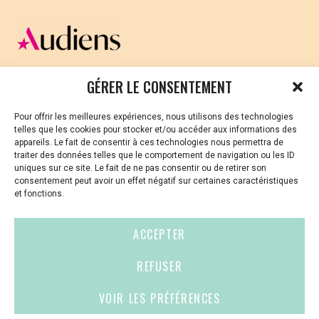
CELLULE D’ÉCOUTE ET DE SOUTIEN PSYCHOLOGIQUE ET
GÉRER LE CONSENTEMENT
JURIDIQUE
Pour offrir les meilleures expériences, nous utilisons des technologies
Vous avez été témoin ou vous êtes victime de VSS ? Ou
telles que les cookies pour stocker et/ou accéder aux informations des
vous êtes référent·es harcèlement en besoin de soutien
appareils. Le fait de consentir à ces technologies nous permettra de
ou d’informations ?
traiter des données telles que le comportement de navigation ou les ID
uniques sur ce site. Le fait de ne pas consentir ou de retirer son
01 87 20 30 90
consentement peut avoir un effet négatif sur certaines caractéristiques
et fonctions.
violences-sexuelles-culture@audiens.org
ACCEPTER
Site internet
REFUSER
VOIR LES PRÉFÉRENCES
Contact
Espace
Mentions