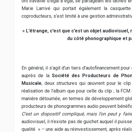
ont travaillé d’égal à égal, se partageant les tâches e
Marie Larrivé qui portait également la casquett
coproducteurs, s’est limité à une gestion administrativ
« L’étrange, c’est que c’est un objet audiovisuel
du côté phonographique et pa
En général, il s’agit d’un tiers d’autofinancement po
auprès de la
Société des Producteurs de Pho
Musicale
, deux structures qui œuvrent pour le cl
réalisation de l’album que pour celle du clip ; la FCM
manière détournée, en termes de développement global
producteurs de phonogrammes audio peuvent bénéficie
C’est un dispositif compliqué, mais l’on peut y faire
audiovisuel, il n’existe pas de guichet auquel il puiss
qualité » – une aide au réinvestissement, après réalisa