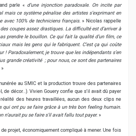
iand parle «
d’une injonction paradoxale. On incite par
ional mais ce système pénalise des artistes s’exprimant en
ce avec 100% de techniciens français.
» Nicolas rappelle
des coupes assez drastiques. La difficulté est d’arriver à
as prendre le bouillon. Ce qui fait la qualité d’un film, ce
éciaux mais les gens qui le fabriquent. C’est ça qui coûte
leur ! Paradoxalement, je trouve que les indépendants s’en
lus grande créativité ; pour nous, ce sont des partenaires
»
émunérée au SMIC et la production trouve des partenaires
, de décor…). Vivien Gouery confie que s’il avait dû payer
 réalité des heures travaillées, aucun des deux clips ne
 qui ont pu se faire grâce à un très bon feeling humain.
n’aurait pu se faire s’il avait fallu tout payer.
»
ype de projet, économiquement compliqué à mener. Une fois