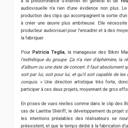
à la prédominance d’internet en général et de
You
audiovisuelle n’a rien d’une évidence non plus. Le t
production des clips qui accompagnent la sortie d’un
à créer une œuvre plus ambitieuse. Elle nécessite 
producteur audiovisuel pour l’encadrer et à des moy
la fabriquer.
Pour
Patricia Teglia
, la manageuse des Bikini Mac
l’esthétique du groupe. Ça n’a rien d’éphémère, la r
d’album ou une date de concert. Il faut absolument que
soit par lui, soit pour lui, et qu’il soit capable de l
conquis.
» Une direction artistique très forte, do
participer à ces deux projets, moyennant de gros effort
En prises de vues réelles comme dans le clip des Bi
cas de Laetitia Shériff, le développement du projet s
les intentions préalables des réalisateurs se nou
préexistent, et que le temps dédié à la fabrication d’