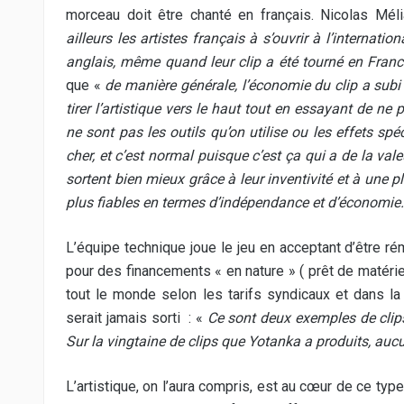
morceau doit être chanté en français. Nicolas Mél
ailleurs les artistes français à s’ouvrir à l’internat
anglais, même quand leur clip a été tourné en Fran
que «
de manière générale, l’économie du clip a subi 
tirer l’artistique vers le haut tout en essayant de ne p
ne sont pas les outils qu’on utilise ou les effets sp
cher, et c’est normal puisque c’est ça qui a de la va
sortent bien mieux grâce à leur inventivité et à une p
plus fiables en termes d’indépendance et d’économie.
L’équipe technique joue le jeu en acceptant d’être r
pour des financements « en nature » ( prêt de matériel
tout le monde selon les tarifs syndicaux et dans la
serait jamais sorti : «
Ce sont deux exemples de clips
Sur la vingtaine de clips que Yotanka a produits, aucun 
L’artistique, on l’aura compris, est au cœur de ce t