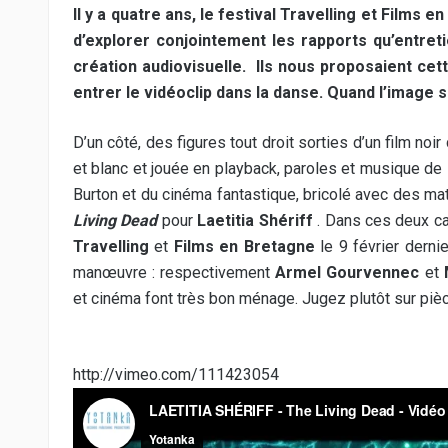
Il y a quatre ans, le festival Travelling et Films
d’explorer conjointement les rapports qu’entret
création audiovisuelle. Ils nous proposaient ce
entrer le vidéoclip dans la danse. Quand l’image 
D’un côté, des figures tout droit sorties d’un film noir
et blanc et jouée en playback, paroles et musique de
Burton et du cinéma fantastique, bricolé avec des m
Living Dead
pour
Laetitia Shériff
. Dans ces deux ca
Travelling
et
Films en Bretagne
le 9 février dernie
manœuvre : respectivement
Armel Gourvennec
et
et cinéma font très bon ménage. Jugez plutôt sur piè
http://vimeo.com/111423054