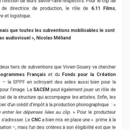
n fonction de leurs savoir-faire respectifs. Pour le clip de
e de directrice de production, le rôle de
6.11 Films
,
e et logistique.
, mais que toutes les subventions mobilisables le sont
s audiovisuel », Nicolas Méliand
ur deux tiers de subventions que Vivien Gouery va chercher
nogrammes Français
et du
Fonds pour la Création
ip – la SPPF en octroyant des aides aussi bien pour la
 pour l’image. La
SACEM
peut également jouer un rôle de
 de la structure qui accompagne les artistes. Enfin, les
r d’un crédit d’impôt à la production phonographique : «
 entrer les dépenses liées au clip.
» Pour le producteur
e s’adresser. Le
CNC
a bien mis en place une « prime à la
tion –, mais l’un des critères à son éligibilité est que le