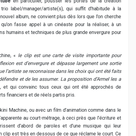
tube
en particulier, pousser les portes de la création
rio label/manager/artiste(s), qui suffit d’habitude à la
 nouvel album, ne convient plus dès lors que l’on cherche
qu’on fasse appel à un cinéaste pour la réaliser, à un
ens humains et techniques de plus grande envergure pour
hine, «
le clip est une carte de visite importante pour
éflexion est d’envergure et dépasse largement une sortie
 l’artiste se reconnaisse dans les choix qui ont été faits
es défendre et de les assumer. La proposition d’Armel les a
nc, et qui convainc tous ceux qui ont été approchés de
s financiers et de réels partis pris.
kini Machine, ou avec un film d’animation comme dans le
’apparente au court-métrage, à ceci près que l’écriture et
rrissent d’abord de paroles et d’une musique qui leur
un clip est très en dessous de ce que réclame le court. Ce